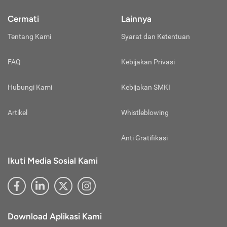
skor kredit.
Cermati
Lainnya
Batasi Tanggungan Utang
Tentang Kami
Tips lainnya untuk menurunkan skor kredit adalah
Syarat dan Ketentuan
membatasi tanggungan utang. Mulai lunasi pinjaman
tanpa mengajukan pinjaman baru agar limit kredit yang
FAQ
Kebijakan Privasi
dimiliki kembali ideal. Dengan begitu, skor kredit akan ikut
membaik dan memudahkan Anda untuk memohon utang
Hubungi Kami
Kebijakan SMKI
baru ketika dibutuhkan di situasi darurat.
Lunasi Beban Utang yang Tertunggak
Artikel
Whistleblowing
Tips mempertahankan skor kredit agar tetap positif yang
terakhir adalah dengan melunasi utang yang sudah
Anti Gratifikasi
terlanjur tertunggak. Melunasi utang yang tertunggak
adalah satu-satunya cara yang bisa dilakukan untuk
Ikuti Media Sosial Kami
memperbaiki skor kredit yang buruk.
Jika memang masih kesulitan untuk menuntaskan
tanggungan tersebut, Anda bisa mengajukan keringanan
ke pihak penyedia pinjaman. Biasanya, Anda akan
Download Aplikasi Kami
mendapatkan bantuan berupa perpanjangan tenor,