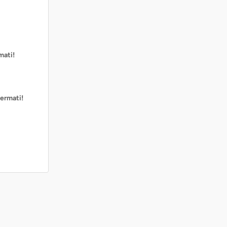
mati!
ermati!