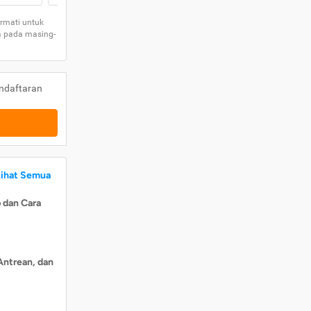
rmati untuk
a pada masing-
ndaftaran
Lihat Semua
 dan Cara
Antrean, dan