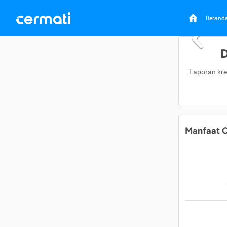
Berand
D
Laporan kre
Manfaat C