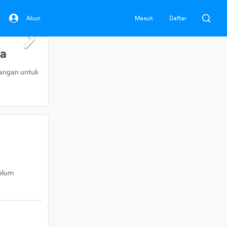
Akun
Masuk
Daftar
da
uangan untuk
belum