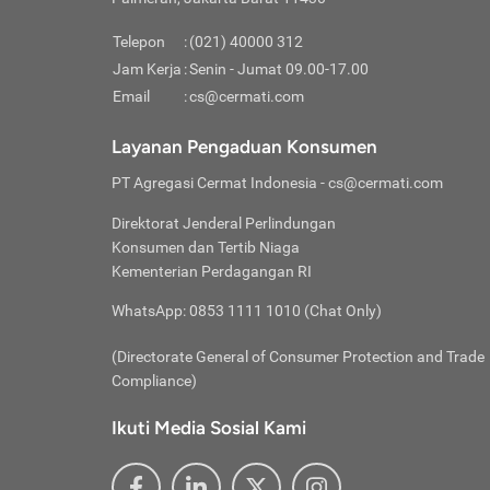
Pinjaman
pembayaran,
tidak ditamp
Kredit U
Jika 
memberikan
Telepon
:
(021) 40000 312
digun
Jam Kerja
:
Senin - Jumat 09.00-17.00
Memiliki la
lama 
Email
:
cs@cermati.com
rendah dan 
Berka
Anda 
Layanan Pengaduan Konsumen
pinja
PT Agregasi Cermat Indonesia
- cs@cermati.com
seger
Direktorat Jenderal Perlindungan
Batas
Konsumen dan Tertib Niaga
Tips 
Kementerian Perdagangan RI
lunas
Denga
WhatsApp: 0853 1111 1010 (Chat Only)
baru 
(Directorate General of Consumer Protection and Trade
Lunas
Compliance)
Tips 
utang
Ikuti Media Sosial Kami
satun
Jika 