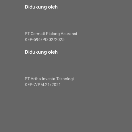
risiko dalam
Didukung oleh
ski tidak
i pengguna
 yang lebih
PT Cermati Pialang Asuransi
hui skor
KEP-596/PD.02/2025
usahakan untuk
Didukung oleh
ng. Mulai
 kembali ideal.
PT Artha Investa Teknologi
 memohon utang
KEP-7/PM.21/2021
gan melunasi
ah satu-
 bisa