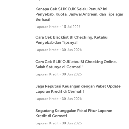
Kenapa Cek SLIK OJK Selalu Penuh? Ini
Penyebab, Kuota, Jadwal Antrean, dan Tips agar
Berhasil
Laporan Kredit
15 Jul 2026
Cara Cek Blacklist BI Checking, Ketahui
Penyebab dan Tipsnya!
Laporan Kredit
30 Jun 2026
Cara Cek SLIK OJK atau BI Checking Online,
Salah Satunya di Cermati!
Laporan Kredit
30 Jun 2026
Jaga Reputasi Keuangan dengan Paket Update
Laporan Kredit di Cermati!
Laporan Kredit
30 Jun 2026
Segudang Keunggulan Pakai Fitur Laporan
Kredit di Cermati
Laporan Kredit
30 Jun 2026