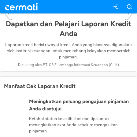
Dapatkan dan Pelajari Laporan Kredit
Anda
Laporan kredit berisi riwayat kredit Anda yang biasanya digunakan
oleh institusi keuangan untuk menimbang kelayakan memperoleh
pinjaman.
Didukung oleh PT. CRIF Lembaga Informasi Keuangan (CLIK)
Manfaat Cek Laporan Kredit
Meningkatkan peluang pengajuan pinjaman
Anda disetujui.
Ketahui status kolektibilitas dan tips untuk
meningkatkan skor Anda sebelum mengajukan
pinjaman.