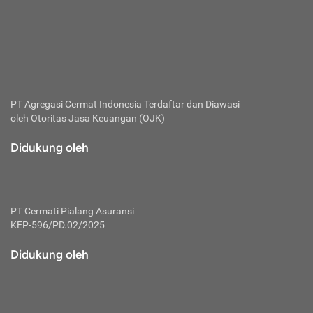
penurunan suku bunga, maupun keringanan lain untuk
memudahkan pelunasan utang tersebut.
PT Agregasi Cermat Indonesia
Terdaftar dan Diawasi
oleh Otoritas Jasa Keuangan (OJK)
Didukung oleh
PT Cermati Pialang Asuransi
KEP-596/PD.02/2025
Didukung oleh