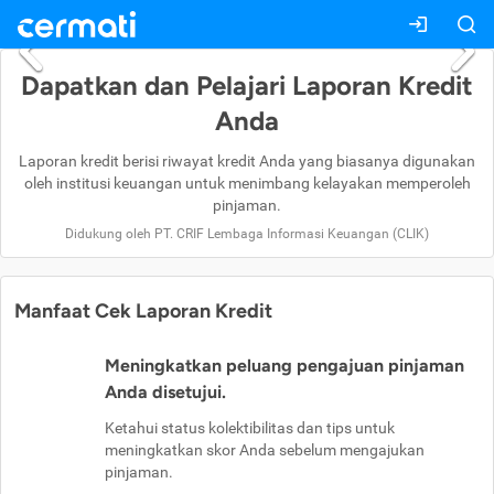
Dapatkan dan Pelajari Laporan Kredit
Anda
Laporan kredit berisi riwayat kredit Anda yang biasanya digunakan
oleh institusi keuangan untuk menimbang kelayakan memperoleh
pinjaman.
Didukung oleh PT. CRIF Lembaga Informasi Keuangan (CLIK)
Manfaat Cek Laporan Kredit
Meningkatkan peluang pengajuan pinjaman
Anda disetujui.
Ketahui status kolektibilitas dan tips untuk
meningkatkan skor Anda sebelum mengajukan
pinjaman.