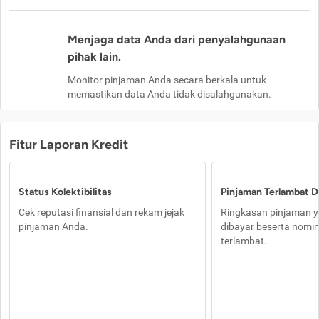
Menjaga data Anda dari penyalahgunaan
pihak lain.
Monitor pinjaman Anda secara berkala untuk
memastikan data Anda tidak disalahgunakan.
Fitur Laporan Kredit
Status Kolektibilitas
Pinjaman Terlambat D
Cek reputasi finansial dan rekam jejak
Ringkasan pinjaman y
pinjaman Anda.
dibayar beserta nomi
terlambat.