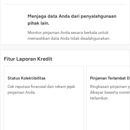
Menjaga data Anda dari penyalahgunaan
pihak lain.
Monitor pinjaman Anda secara berkala untuk
memastikan data Anda tidak disalahgunakan.
Fitur Laporan Kredit
Status Kolektibilitas
Pinjaman Terlambat D
Cek reputasi finansial dan rekam jejak
Ringkasan pinjaman y
pinjaman Anda.
dibayar beserta nomi
terlambat.