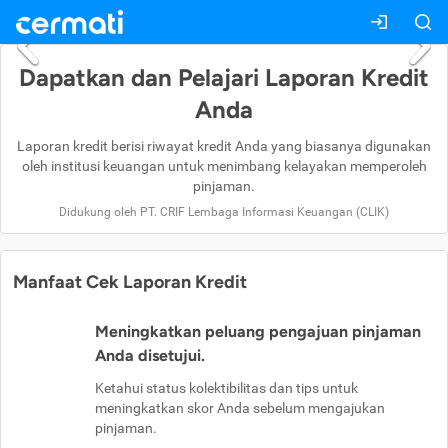
Dapatkan dan Pelajari Laporan Kredit
Anda
Laporan kredit berisi riwayat kredit Anda yang biasanya digunakan
oleh institusi keuangan untuk menimbang kelayakan memperoleh
pinjaman.
Didukung oleh PT. CRIF Lembaga Informasi Keuangan (CLIK)
Manfaat Cek Laporan Kredit
Meningkatkan peluang pengajuan pinjaman
Anda disetujui.
Ketahui status kolektibilitas dan tips untuk
meningkatkan skor Anda sebelum mengajukan
pinjaman.