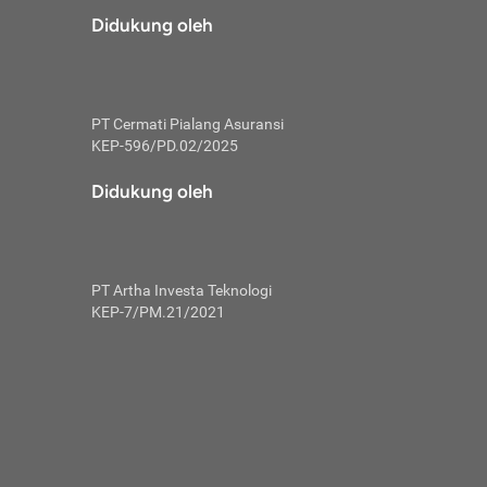
risiko dalam
Didukung oleh
ski tidak
i pengguna
 yang lebih
PT Cermati Pialang Asuransi
hui skor
KEP-596/PD.02/2025
usahakan untuk
Didukung oleh
ng. Mulai
 kembali ideal.
PT Artha Investa Teknologi
 memohon utang
KEP-7/PM.21/2021
gan melunasi
ah satu-
 bisa