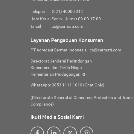
Pinjaman
pembayaran,
tidak ditamp
Kredit U
Jika 
memberikan
Telepon
:
(021) 40000 312
digun
Jam Kerja
:
Senin - Jumat 09.00-17.00
Memiliki la
lama 
Email
:
cs@cermati.com
rendah dan 
Berka
Anda 
Layanan Pengaduan Konsumen
pinja
PT Agregasi Cermat Indonesia
- cs@cermati.com
seger
Direktorat Jenderal Perlindungan
Batas
Konsumen dan Tertib Niaga
Tips 
Kementerian Perdagangan RI
lunas
Denga
WhatsApp: 0853 1111 1010 (Chat Only)
baru 
(Directorate General of Consumer Protection and Trade
Lunas
Compliance)
Tips 
utang
Ikuti Media Sosial Kami
satun
Jika 