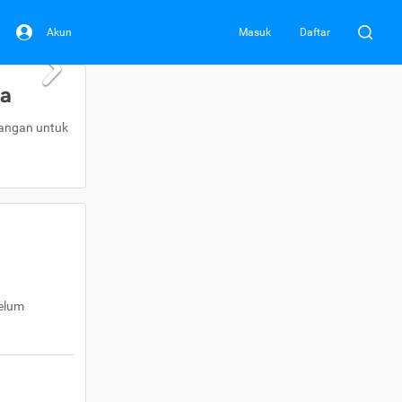
Akun
Masuk
Daftar
da
uangan untuk
belum