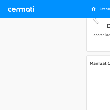
Berand
D
Laporan kre
Manfaat C