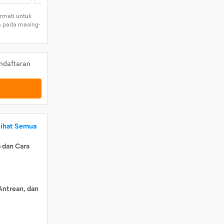
rmati untuk
a pada masing-
ndaftaran
Lihat Semua
 dan Cara
Antrean, dan