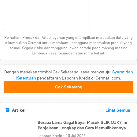
Perhatian: Produk dan/atau layanan yang ditampilkan merupakan data yang
dikumpulkan Cermati untuk membantu pengguna menemukan produk yang
sesuai. Segala risiko dan tanggung jawab berada pada masing-masing
Lembaga Jasa Keuangan atau mitra terkait.
Dengan menekan tombol Cek Sekarang, saya menyetujui
Syarat dan
Ketentuan
pendaftaran Laporan Kredit di Cermati.com.
Cek Sekarang
Artikel
Lihat Semua
Berapa Lama Gagal Bayar Masuk SLIK OJK? Ini
Penjelasan Lengkap dan Cara Memulihkannya
Laporan Kredit
15 Jul 2026