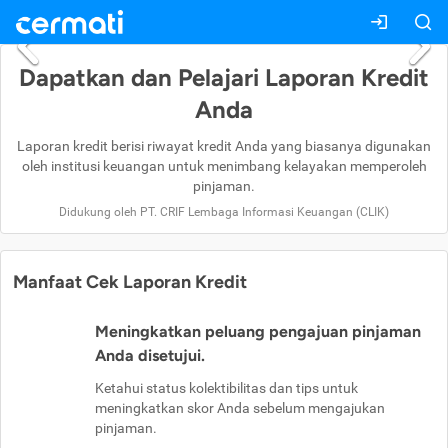
Dapatkan dan Pelajari Laporan Kredit
Anda
Laporan kredit berisi riwayat kredit Anda yang biasanya digunakan
oleh institusi keuangan untuk menimbang kelayakan memperoleh
pinjaman.
Didukung oleh PT. CRIF Lembaga Informasi Keuangan (CLIK)
Manfaat Cek Laporan Kredit
Meningkatkan peluang pengajuan pinjaman
Anda disetujui.
Ketahui status kolektibilitas dan tips untuk
meningkatkan skor Anda sebelum mengajukan
pinjaman.