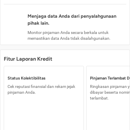
Menjaga data Anda dari penyalahgunaan
pihak lain.
Monitor pinjaman Anda secara berkala untuk
memastikan data Anda tidak disalahgunakan.
Fitur Laporan Kredit
Status Kolektibilitas
Pinjaman Terlambat D
Cek reputasi finansial dan rekam jejak
Ringkasan pinjaman y
pinjaman Anda.
dibayar beserta nomi
terlambat.