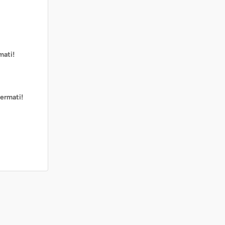
mati!
ermati!