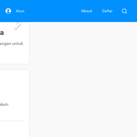
Akun
Masuk
Daftar
da
uangan untuk
belum