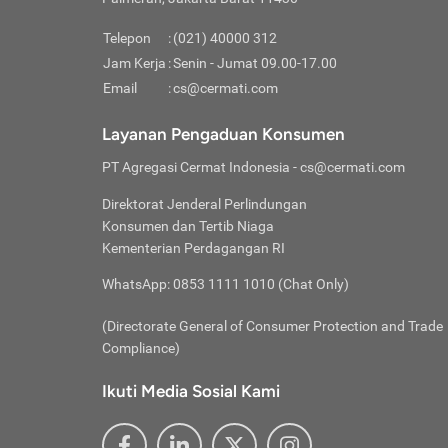
Pinjaman
pembayaran,
tidak ditamp
Kredit U
Jika 
memberikan
Telepon
:
(021) 40000 312
digun
Jam Kerja
:
Senin - Jumat 09.00-17.00
Memiliki la
lama 
Email
:
cs@cermati.com
rendah dan 
Berka
Anda 
Layanan Pengaduan Konsumen
pinja
PT Agregasi Cermat Indonesia
- cs@cermati.com
seger
Direktorat Jenderal Perlindungan
Batas
Konsumen dan Tertib Niaga
Tips 
Kementerian Perdagangan RI
lunas
Denga
WhatsApp: 0853 1111 1010 (Chat Only)
baru 
(Directorate General of Consumer Protection and Trade
Lunas
Compliance)
Tips 
utang
Ikuti Media Sosial Kami
satun
Jika 