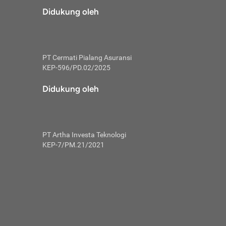
risiko dalam
Didukung oleh
ski tidak
i pengguna
 yang lebih
PT Cermati Pialang Asuransi
hui skor
KEP-596/PD.02/2025
usahakan untuk
Didukung oleh
ng. Mulai
 kembali ideal.
PT Artha Investa Teknologi
 memohon utang
KEP-7/PM.21/2021
gan melunasi
ah satu-
 bisa