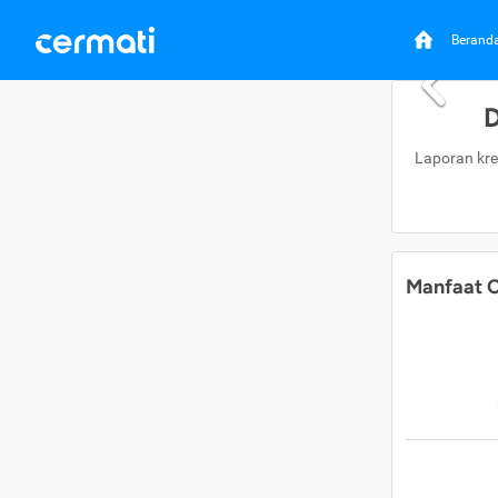
Berand
D
Laporan kre
Manfaat C