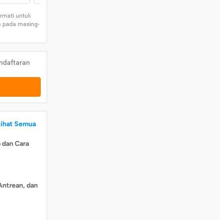
rmati untuk
a pada masing-
ndaftaran
Lihat Semua
 dan Cara
Antrean, dan