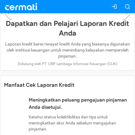
Dapatkan dan Pelajari Laporan Kredit
Anda
Laporan kredit berisi riwayat kredit Anda yang biasanya digunakan
oleh institusi keuangan untuk menimbang kelayakan memperoleh
pinjaman.
Didukung oleh PT. CRIF Lembaga Informasi Keuangan (CLIK)
Manfaat Cek Laporan Kredit
Meningkatkan peluang pengajuan pinjaman
Anda disetujui.
Ketahui status kolektibilitas dan tips untuk
meningkatkan skor Anda sebelum mengajukan
pinjaman.