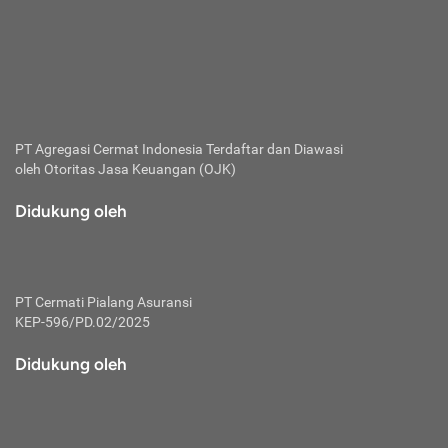
penurunan suku bunga, maupun keringanan lain untuk
memudahkan pelunasan utang tersebut.
PT Agregasi Cermat Indonesia
Terdaftar dan Diawasi
oleh Otoritas Jasa Keuangan (OJK)
Didukung oleh
PT Cermati Pialang Asuransi
KEP-596/PD.02/2025
Didukung oleh