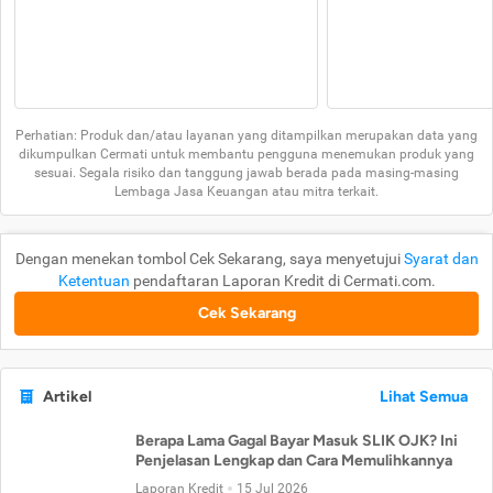
Perhatian: Produk dan/atau layanan yang ditampilkan merupakan data yang
dikumpulkan Cermati untuk membantu pengguna menemukan produk yang
sesuai. Segala risiko dan tanggung jawab berada pada masing-masing
Lembaga Jasa Keuangan atau mitra terkait.
Dengan menekan tombol Cek Sekarang, saya menyetujui
Syarat dan
Ketentuan
pendaftaran Laporan Kredit di Cermati.com.
Cek Sekarang
Artikel
Lihat Semua
Berapa Lama Gagal Bayar Masuk SLIK OJK? Ini
Penjelasan Lengkap dan Cara Memulihkannya
Laporan Kredit
15 Jul 2026