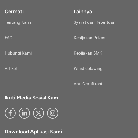
skor kredit.
Cermati
Lainnya
Batasi Tanggungan Utang
Tentang Kami
Tips lainnya untuk menurunkan skor kredit adalah
Syarat dan Ketentuan
membatasi tanggungan utang. Mulai lunasi pinjaman
tanpa mengajukan pinjaman baru agar limit kredit yang
FAQ
Kebijakan Privasi
dimiliki kembali ideal. Dengan begitu, skor kredit akan ikut
membaik dan memudahkan Anda untuk memohon utang
Hubungi Kami
Kebijakan SMKI
baru ketika dibutuhkan di situasi darurat.
Lunasi Beban Utang yang Tertunggak
Artikel
Whistleblowing
Tips mempertahankan skor kredit agar tetap positif yang
terakhir adalah dengan melunasi utang yang sudah
Anti Gratifikasi
terlanjur tertunggak. Melunasi utang yang tertunggak
adalah satu-satunya cara yang bisa dilakukan untuk
Ikuti Media Sosial Kami
memperbaiki skor kredit yang buruk.
Jika memang masih kesulitan untuk menuntaskan
tanggungan tersebut, Anda bisa mengajukan keringanan
ke pihak penyedia pinjaman. Biasanya, Anda akan
Download Aplikasi Kami
mendapatkan bantuan berupa perpanjangan tenor,