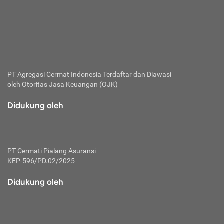
penurunan suku bunga, maupun keringanan lain untuk
memudahkan pelunasan utang tersebut.
PT Agregasi Cermat Indonesia
Terdaftar dan Diawasi
oleh Otoritas Jasa Keuangan (OJK)
Didukung oleh
PT Cermati Pialang Asuransi
KEP-596/PD.02/2025
Didukung oleh