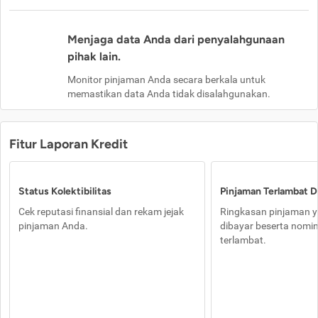
Menjaga data Anda dari penyalahgunaan
pihak lain.
Monitor pinjaman Anda secara berkala untuk
memastikan data Anda tidak disalahgunakan.
Fitur Laporan Kredit
Status Kolektibilitas
Pinjaman Terlambat D
Cek reputasi finansial dan rekam jejak
Ringkasan pinjaman y
pinjaman Anda.
dibayar beserta nomi
terlambat.