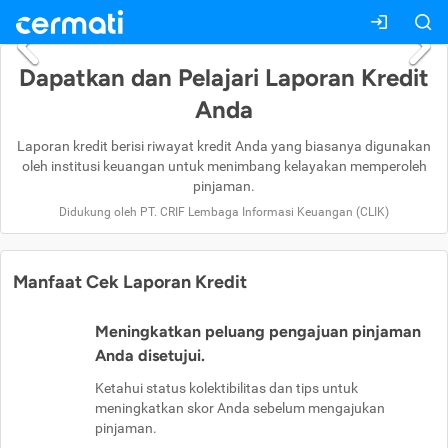
Dapatkan dan Pelajari Laporan Kredit
Anda
Laporan kredit berisi riwayat kredit Anda yang biasanya digunakan
oleh institusi keuangan untuk menimbang kelayakan memperoleh
pinjaman.
Didukung oleh PT. CRIF Lembaga Informasi Keuangan (CLIK)
Manfaat Cek Laporan Kredit
Meningkatkan peluang pengajuan pinjaman
Anda disetujui.
Ketahui status kolektibilitas dan tips untuk
meningkatkan skor Anda sebelum mengajukan
pinjaman.