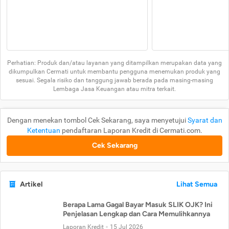
Perhatian: Produk dan/atau layanan yang ditampilkan merupakan data yang
dikumpulkan Cermati untuk membantu pengguna menemukan produk yang
sesuai. Segala risiko dan tanggung jawab berada pada masing-masing
Lembaga Jasa Keuangan atau mitra terkait.
Dengan menekan tombol Cek Sekarang, saya menyetujui
Syarat dan
Ketentuan
pendaftaran Laporan Kredit di Cermati.com.
Cek Sekarang
Artikel
Lihat Semua
Berapa Lama Gagal Bayar Masuk SLIK OJK? Ini
Penjelasan Lengkap dan Cara Memulihkannya
Laporan Kredit
15 Jul 2026