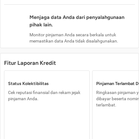
Menjaga data Anda dari penyalahgunaan
pihak lain.
Monitor pinjaman Anda secara berkala untuk
memastikan data Anda tidak disalahgunakan.
Fitur Laporan Kredit
Status Kolektibilitas
Pinjaman Terlambat D
Cek reputasi finansial dan rekam jejak
Ringkasan pinjaman y
pinjaman Anda.
dibayar beserta nomi
terlambat.