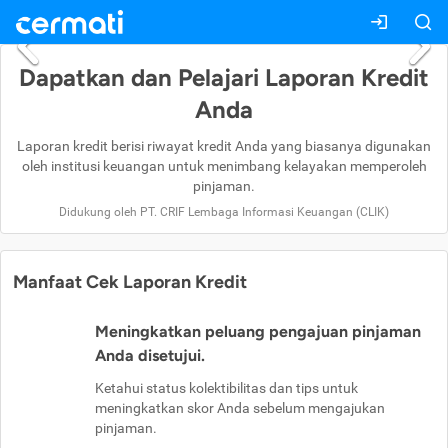
Dapatkan dan Pelajari Laporan Kredit
Anda
Laporan kredit berisi riwayat kredit Anda yang biasanya digunakan
oleh institusi keuangan untuk menimbang kelayakan memperoleh
pinjaman.
Didukung oleh PT. CRIF Lembaga Informasi Keuangan (CLIK)
Manfaat Cek Laporan Kredit
Meningkatkan peluang pengajuan pinjaman
Anda disetujui.
Ketahui status kolektibilitas dan tips untuk
meningkatkan skor Anda sebelum mengajukan
pinjaman.