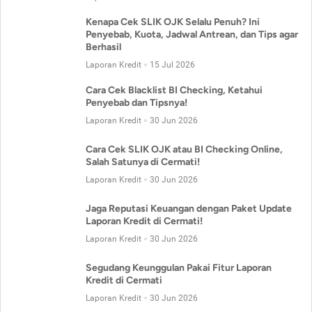
Kenapa Cek SLIK OJK Selalu Penuh? Ini
Penyebab, Kuota, Jadwal Antrean, dan Tips agar
Berhasil
Laporan Kredit
15 Jul 2026
Cara Cek Blacklist BI Checking, Ketahui
Penyebab dan Tipsnya!
Laporan Kredit
30 Jun 2026
Cara Cek SLIK OJK atau BI Checking Online,
Salah Satunya di Cermati!
Laporan Kredit
30 Jun 2026
Jaga Reputasi Keuangan dengan Paket Update
Laporan Kredit di Cermati!
Laporan Kredit
30 Jun 2026
Segudang Keunggulan Pakai Fitur Laporan
Kredit di Cermati
Laporan Kredit
30 Jun 2026