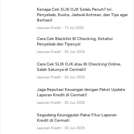
Kenapa Cek SLIK OJK Selalu Penuh? Ini
Penyebab, Kuota, Jadwal Antrean, dan Tips agar
Berhasil
Laporan Kredit
15 Jul 2026
Cara Cek Blacklist BI Checking, Ketahui
Penyebab dan Tipsnya!
Laporan Kredit
30 Jun 2026
Cara Cek SLIK OJK atau BI Checking Online,
Salah Satunya di Cermati!
Laporan Kredit
30 Jun 2026
Jaga Reputasi Keuangan dengan Paket Update
Laporan Kredit di Cermati!
Laporan Kredit
30 Jun 2026
Segudang Keunggulan Pakai Fitur Laporan
Kredit di Cermati
Laporan Kredit
30 Jun 2026