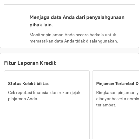
Menjaga data Anda dari penyalahgunaan
pihak lain.
Monitor pinjaman Anda secara berkala untuk
memastikan data Anda tidak disalahgunakan.
Fitur Laporan Kredit
Status Kolektibilitas
Pinjaman Terlambat D
Cek reputasi finansial dan rekam jejak
Ringkasan pinjaman y
pinjaman Anda.
dibayar beserta nomi
terlambat.