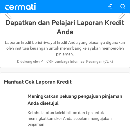
Dapatkan dan Pelajari Laporan Kredit
Anda
Laporan kredit berisi riwayat kredit Anda yang biasanya digunakan
oleh institusi keuangan untuk menimbang kelayakan memperoleh
pinjaman.
Didukung oleh PT. CRIF Lembaga Informasi Keuangan (CLIK)
Manfaat Cek Laporan Kredit
Meningkatkan peluang pengajuan pinjaman
Anda disetujui.
Ketahui status kolektibilitas dan tips untuk
meningkatkan skor Anda sebelum mengajukan
pinjaman.