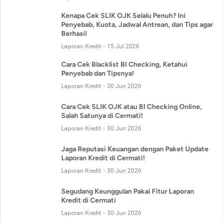
Kenapa Cek SLIK OJK Selalu Penuh? Ini
Penyebab, Kuota, Jadwal Antrean, dan Tips agar
Berhasil
Laporan Kredit
15 Jul 2026
Cara Cek Blacklist BI Checking, Ketahui
Penyebab dan Tipsnya!
Laporan Kredit
30 Jun 2026
Cara Cek SLIK OJK atau BI Checking Online,
Salah Satunya di Cermati!
Laporan Kredit
30 Jun 2026
Jaga Reputasi Keuangan dengan Paket Update
Laporan Kredit di Cermati!
Laporan Kredit
30 Jun 2026
Segudang Keunggulan Pakai Fitur Laporan
Kredit di Cermati
Laporan Kredit
30 Jun 2026