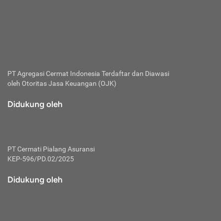
penurunan suku bunga, maupun keringanan lain untuk
memudahkan pelunasan utang tersebut.
PT Agregasi Cermat Indonesia
Terdaftar dan Diawasi
oleh Otoritas Jasa Keuangan (OJK)
Didukung oleh
PT Cermati Pialang Asuransi
KEP-596/PD.02/2025
Didukung oleh