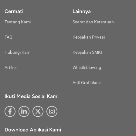
skor kredit.
Cermati
Lainnya
Batasi Tanggungan Utang
Tentang Kami
Tips lainnya untuk menurunkan skor kredit adalah
Syarat dan Ketentuan
membatasi tanggungan utang. Mulai lunasi pinjaman
tanpa mengajukan pinjaman baru agar limit kredit yang
FAQ
Kebijakan Privasi
dimiliki kembali ideal. Dengan begitu, skor kredit akan ikut
membaik dan memudahkan Anda untuk memohon utang
Hubungi Kami
Kebijakan SMKI
baru ketika dibutuhkan di situasi darurat.
Lunasi Beban Utang yang Tertunggak
Artikel
Whistleblowing
Tips mempertahankan skor kredit agar tetap positif yang
terakhir adalah dengan melunasi utang yang sudah
Anti Gratifikasi
terlanjur tertunggak. Melunasi utang yang tertunggak
adalah satu-satunya cara yang bisa dilakukan untuk
Ikuti Media Sosial Kami
memperbaiki skor kredit yang buruk.
Jika memang masih kesulitan untuk menuntaskan
tanggungan tersebut, Anda bisa mengajukan keringanan
ke pihak penyedia pinjaman. Biasanya, Anda akan
Download Aplikasi Kami
mendapatkan bantuan berupa perpanjangan tenor,