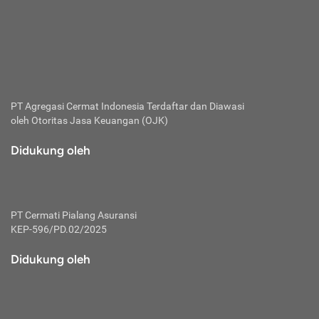
penurunan suku bunga, maupun keringanan lain untuk
memudahkan pelunasan utang tersebut.
PT Agregasi Cermat Indonesia
Terdaftar dan Diawasi
oleh Otoritas Jasa Keuangan (OJK)
Didukung oleh
PT Cermati Pialang Asuransi
KEP-596/PD.02/2025
Didukung oleh