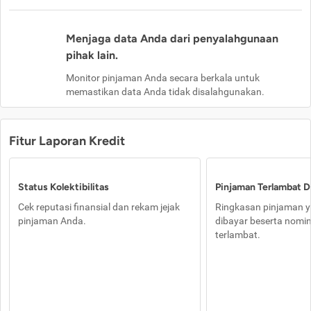
Menjaga data Anda dari penyalahgunaan
pihak lain.
Monitor pinjaman Anda secara berkala untuk
memastikan data Anda tidak disalahgunakan.
Fitur Laporan Kredit
Status Kolektibilitas
Pinjaman Terlambat D
Cek reputasi finansial dan rekam jejak
Ringkasan pinjaman y
pinjaman Anda.
dibayar beserta nomi
terlambat.