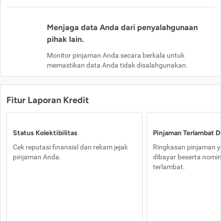
Menjaga data Anda dari penyalahgunaan
pihak lain.
Monitor pinjaman Anda secara berkala untuk
memastikan data Anda tidak disalahgunakan.
Fitur Laporan Kredit
Status Kolektibilitas
Pinjaman Terlambat D
Cek reputasi finansial dan rekam jejak
Ringkasan pinjaman y
pinjaman Anda.
dibayar beserta nomi
terlambat.