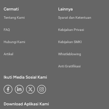
skor kredit.
Cermati
Lainnya
Batasi Tanggungan Utang
Tentang Kami
Tips lainnya untuk menurunkan skor kredit adalah
Syarat dan Ketentuan
membatasi tanggungan utang. Mulai lunasi pinjaman
tanpa mengajukan pinjaman baru agar limit kredit yang
FAQ
Kebijakan Privasi
dimiliki kembali ideal. Dengan begitu, skor kredit akan ikut
membaik dan memudahkan Anda untuk memohon utang
Hubungi Kami
Kebijakan SMKI
baru ketika dibutuhkan di situasi darurat.
Lunasi Beban Utang yang Tertunggak
Artikel
Whistleblowing
Tips mempertahankan skor kredit agar tetap positif yang
terakhir adalah dengan melunasi utang yang sudah
Anti Gratifikasi
terlanjur tertunggak. Melunasi utang yang tertunggak
adalah satu-satunya cara yang bisa dilakukan untuk
Ikuti Media Sosial Kami
memperbaiki skor kredit yang buruk.
Jika memang masih kesulitan untuk menuntaskan
tanggungan tersebut, Anda bisa mengajukan keringanan
ke pihak penyedia pinjaman. Biasanya, Anda akan
Download Aplikasi Kami
mendapatkan bantuan berupa perpanjangan tenor,