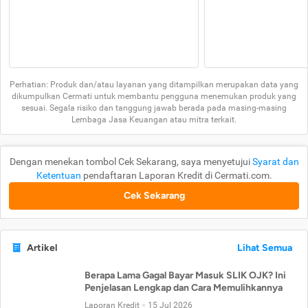
Perhatian: Produk dan/atau layanan yang ditampilkan merupakan data yang
dikumpulkan Cermati untuk membantu pengguna menemukan produk yang
sesuai. Segala risiko dan tanggung jawab berada pada masing-masing
Lembaga Jasa Keuangan atau mitra terkait.
Dengan menekan tombol Cek Sekarang, saya menyetujui
Syarat dan
Ketentuan
pendaftaran Laporan Kredit di Cermati.com.
Cek Sekarang
Artikel
Lihat Semua
Berapa Lama Gagal Bayar Masuk SLIK OJK? Ini
Penjelasan Lengkap dan Cara Memulihkannya
Laporan Kredit
15 Jul 2026