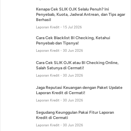
Kenapa Cek SLIK OJK Selalu Penuh? Ini
Penyebab, Kuota, Jadwal Antrean, dan Tips agar
Berhasil
Laporan Kredit
15 Jul 2026
Cara Cek Blacklist BI Checking, Ketahui
Penyebab dan Tipsnya!
Laporan Kredit
30 Jun 2026
Cara Cek SLIK OJK atau BI Checking Online,
Salah Satunya di Cermati!
Laporan Kredit
30 Jun 2026
Jaga Reputasi Keuangan dengan Paket Update
Laporan Kredit di Cermati!
Laporan Kredit
30 Jun 2026
Segudang Keunggulan Pakai Fitur Laporan
Kredit di Cermati
Laporan Kredit
30 Jun 2026