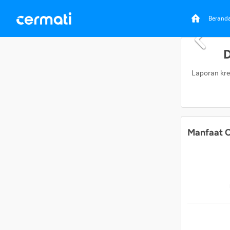
Berand
D
Laporan kre
Manfaat C