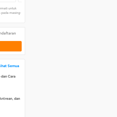
rmati untuk
a pada masing-
ndaftaran
Lihat Semua
 dan Cara
Antrean, dan