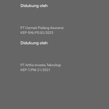
risiko dalam
Didukung oleh
ski tidak
i pengguna
 yang lebih
PT Cermati Pialang Asuransi
hui skor
KEP-596/PD.02/2025
usahakan untuk
Didukung oleh
ng. Mulai
 kembali ideal.
PT Artha Investa Teknologi
 memohon utang
KEP-7/PM.21/2021
gan melunasi
ah satu-
 bisa