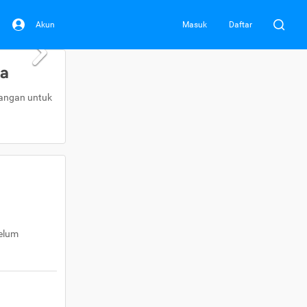
Akun
Masuk
Daftar
da
uangan untuk
belum