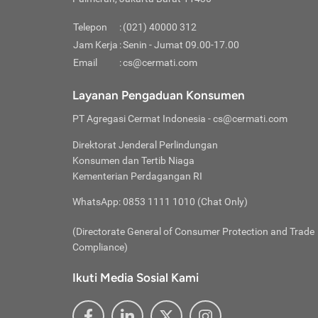
Pinjaman
pembayaran,
tidak ditamp
Kredit U
Jika 
memberikan
Telepon
:
(021) 40000 312
digun
Jam Kerja
:
Senin - Jumat 09.00-17.00
Memiliki la
lama 
Email
:
cs@cermati.com
rendah dan 
Berka
Anda 
Layanan Pengaduan Konsumen
pinja
PT Agregasi Cermat Indonesia
- cs@cermati.com
seger
Direktorat Jenderal Perlindungan
Batas
Konsumen dan Tertib Niaga
Tips 
Kementerian Perdagangan RI
lunas
Denga
WhatsApp: 0853 1111 1010 (Chat Only)
baru 
(Directorate General of Consumer Protection and Trade
Lunas
Compliance)
Tips 
utang
Ikuti Media Sosial Kami
satun
Jika 