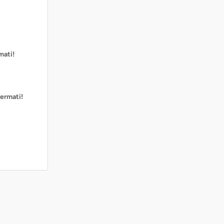
mati!
ermati!