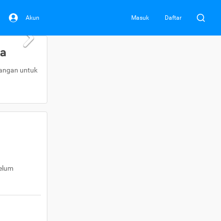
Akun
Masuk
Daftar
da
uangan untuk
belum