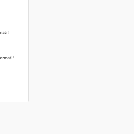
mati!
ermati!