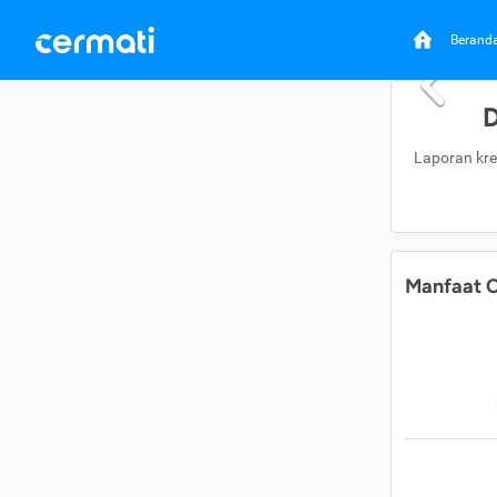
Berand
D
Laporan kre
Manfaat C