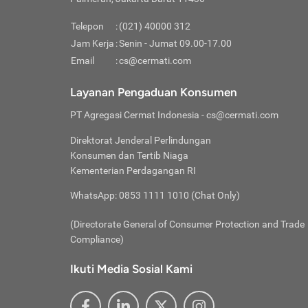
Pinjaman
pembayaran,
tidak ditamp
Kredit U
Jika 
memberikan
Telepon
:
(021) 40000 312
digun
Jam Kerja
:
Senin - Jumat 09.00-17.00
Memiliki la
lama 
Email
:
cs@cermati.com
rendah dan 
Berka
Anda 
Layanan Pengaduan Konsumen
pinja
PT Agregasi Cermat Indonesia
- cs@cermati.com
seger
Direktorat Jenderal Perlindungan
Batas
Konsumen dan Tertib Niaga
Tips 
Kementerian Perdagangan RI
lunas
Denga
WhatsApp: 0853 1111 1010 (Chat Only)
baru 
(Directorate General of Consumer Protection and Trade
Lunas
Compliance)
Tips 
utang
Ikuti Media Sosial Kami
satun
Jika 