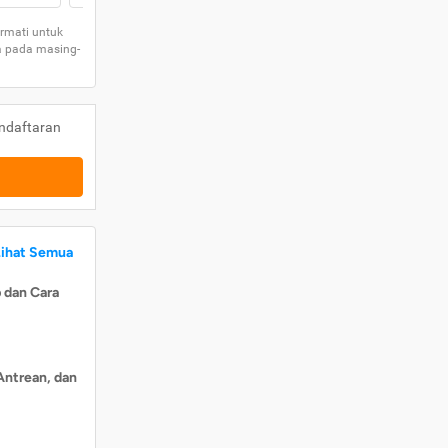
rmati untuk
a pada masing-
ndaftaran
Lihat Semua
 dan Cara
Antrean, dan