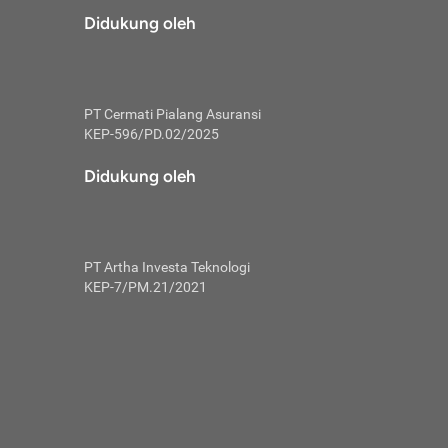
risiko dalam
Didukung oleh
ski tidak
i pengguna
 yang lebih
PT Cermati Pialang Asuransi
hui skor
KEP-596/PD.02/2025
usahakan untuk
Didukung oleh
ng. Mulai
 kembali ideal.
PT Artha Investa Teknologi
 memohon utang
KEP-7/PM.21/2021
gan melunasi
ah satu-
 bisa