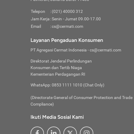
Pinjaman
pembayaran,
tidak ditamp
Kredit U
Jika 
memberikan
Telepon
:
(021) 40000 312
digun
Jam Kerja
:
Senin - Jumat 09.00-17.00
Memiliki la
lama 
Email
:
cs@cermati.com
rendah dan 
Berka
Anda 
Layanan Pengaduan Konsumen
pinja
PT Agregasi Cermat Indonesia
- cs@cermati.com
seger
Direktorat Jenderal Perlindungan
Batas
Konsumen dan Tertib Niaga
Tips 
Kementerian Perdagangan RI
lunas
Denga
WhatsApp: 0853 1111 1010 (Chat Only)
baru 
(Directorate General of Consumer Protection and Trade
Lunas
Compliance)
Tips 
utang
Ikuti Media Sosial Kami
satun
Jika 