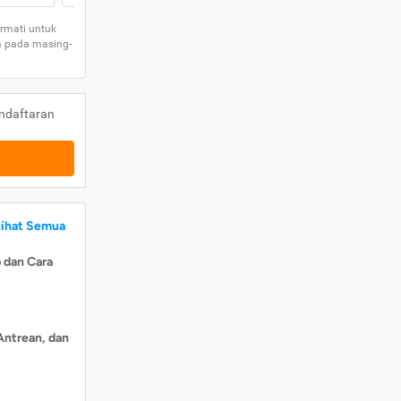
rmati untuk
a pada masing-
ndaftaran
Lihat Semua
 dan Cara
Antrean, dan