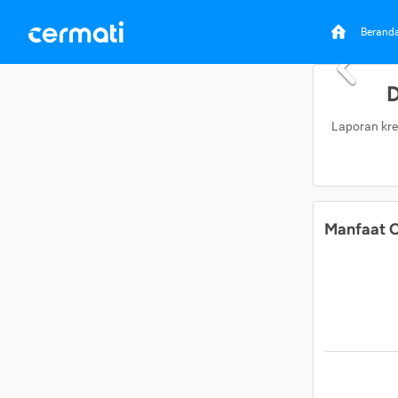
Berand
D
Laporan kre
Manfaat C