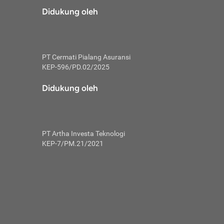
risiko dalam
Didukung oleh
ski tidak
i pengguna
 yang lebih
PT Cermati Pialang Asuransi
hui skor
KEP-596/PD.02/2025
usahakan untuk
Didukung oleh
ng. Mulai
 kembali ideal.
PT Artha Investa Teknologi
 memohon utang
KEP-7/PM.21/2021
gan melunasi
ah satu-
 bisa