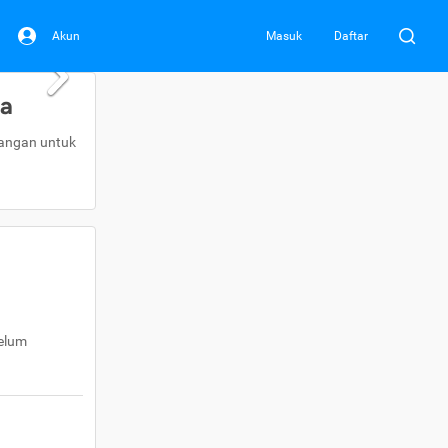
Akun
Masuk
Daftar
da
uangan untuk
belum