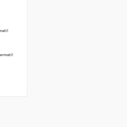
mati!
ermati!