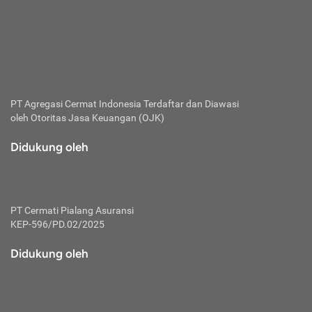
penurunan suku bunga, maupun keringanan lain untuk
memudahkan pelunasan utang tersebut.
PT Agregasi Cermat Indonesia
Terdaftar dan Diawasi
oleh Otoritas Jasa Keuangan (OJK)
Didukung oleh
PT Cermati Pialang Asuransi
KEP-596/PD.02/2025
Didukung oleh