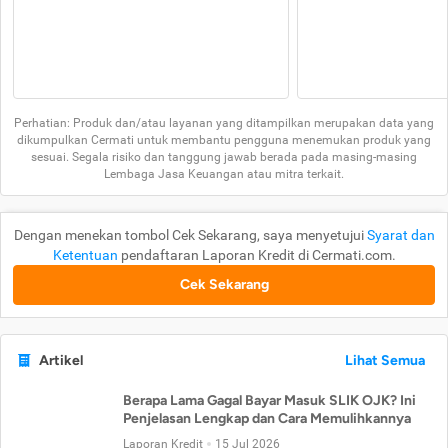
Perhatian: Produk dan/atau layanan yang ditampilkan merupakan data yang
dikumpulkan Cermati untuk membantu pengguna menemukan produk yang
sesuai. Segala risiko dan tanggung jawab berada pada masing-masing
Lembaga Jasa Keuangan atau mitra terkait.
Dengan menekan tombol Cek Sekarang, saya menyetujui
Syarat dan
Ketentuan
pendaftaran Laporan Kredit di Cermati.com.
Cek Sekarang
Artikel
Lihat Semua
Berapa Lama Gagal Bayar Masuk SLIK OJK? Ini
Penjelasan Lengkap dan Cara Memulihkannya
Laporan Kredit
15 Jul 2026