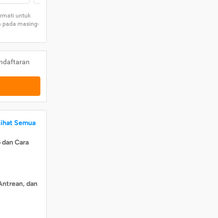
rmati untuk
a pada masing-
ndaftaran
Lihat Semua
 dan Cara
Antrean, dan