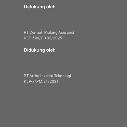
risiko dalam
Didukung oleh
ski tidak
i pengguna
 yang lebih
PT Cermati Pialang Asuransi
hui skor
KEP-596/PD.02/2025
usahakan untuk
Didukung oleh
ng. Mulai
 kembali ideal.
PT Artha Investa Teknologi
 memohon utang
KEP-7/PM.21/2021
gan melunasi
ah satu-
 bisa