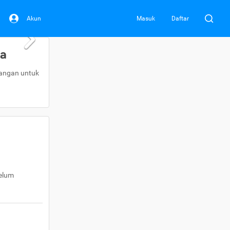
Akun
Masuk
Daftar
da
uangan untuk
belum