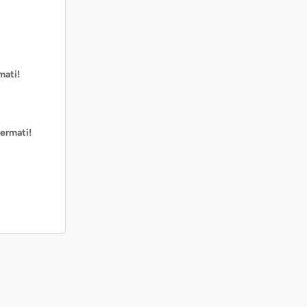
mati!
ermati!