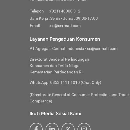
Pinjaman
pembayaran,
tidak ditamp
Kredit U
Jika 
memberikan
Telepon
:
(021) 40000 312
digun
Jam Kerja
:
Senin - Jumat 09.00-17.00
Memiliki la
lama 
Email
:
cs@cermati.com
rendah dan 
Berka
Anda 
Layanan Pengaduan Konsumen
pinja
PT Agregasi Cermat Indonesia
- cs@cermati.com
seger
Direktorat Jenderal Perlindungan
Batas
Konsumen dan Tertib Niaga
Tips 
Kementerian Perdagangan RI
lunas
Denga
WhatsApp: 0853 1111 1010 (Chat Only)
baru 
(Directorate General of Consumer Protection and Trade
Lunas
Compliance)
Tips 
utang
Ikuti Media Sosial Kami
satun
Jika 