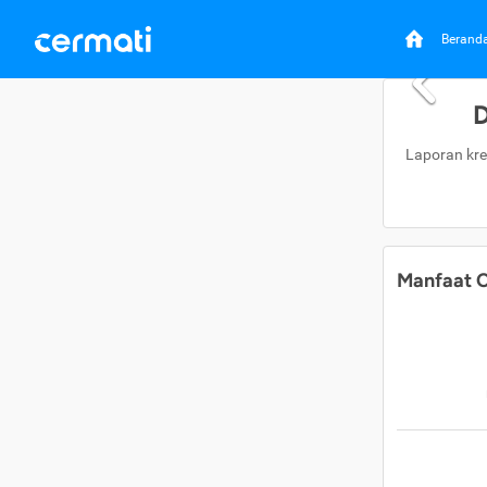
Berand
D
Laporan kre
Manfaat C