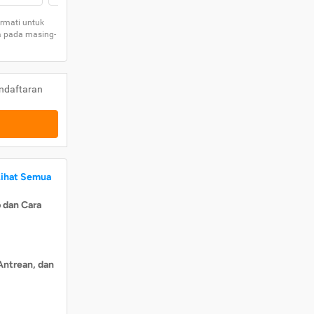
rmati untuk
a pada masing-
ndaftaran
Lihat Semua
 dan Cara
Antrean, dan