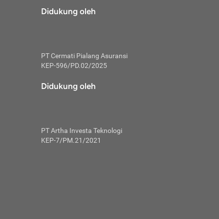
risiko dalam
Didukung oleh
ski tidak
i pengguna
 yang lebih
PT Cermati Pialang Asuransi
hui skor
KEP-596/PD.02/2025
usahakan untuk
Didukung oleh
ng. Mulai
 kembali ideal.
PT Artha Investa Teknologi
 memohon utang
KEP-7/PM.21/2021
gan melunasi
ah satu-
 bisa