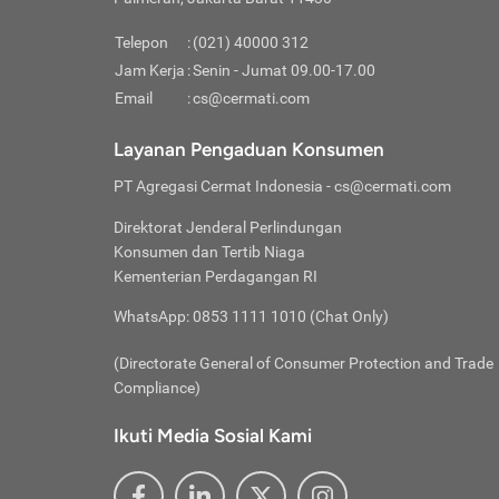
Pinjaman
pembayaran,
tidak ditamp
Kredit U
Jika 
memberikan
Telepon
:
(021) 40000 312
digun
Jam Kerja
:
Senin - Jumat 09.00-17.00
Memiliki la
lama 
Email
:
cs@cermati.com
rendah dan 
Berka
Anda 
Layanan Pengaduan Konsumen
pinja
PT Agregasi Cermat Indonesia
- cs@cermati.com
seger
Direktorat Jenderal Perlindungan
Batas
Konsumen dan Tertib Niaga
Tips 
Kementerian Perdagangan RI
lunas
Denga
WhatsApp: 0853 1111 1010 (Chat Only)
baru 
(Directorate General of Consumer Protection and Trade
Lunas
Compliance)
Tips 
utang
Ikuti Media Sosial Kami
satun
Jika 