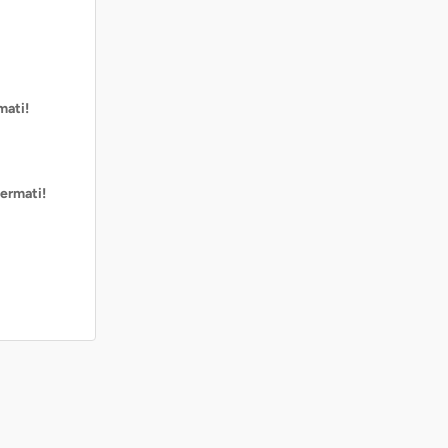
mati!
ermati!