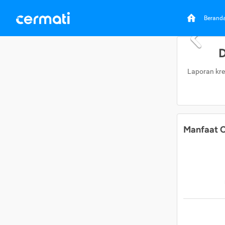
Berand
D
Laporan kre
Manfaat C