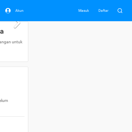
Akun
Masuk
Daftar
da
uangan untuk
belum