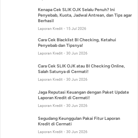
Kenapa Cek SLIK OJK Selalu Penuh? Ini
Penyebab, Kuota, Jadwal Antrean, dan Tips agar
Berhasil
Laporan Kredit
15 Jul 2026
Cara Cek Blacklist BI Checking, Ketahui
Penyebab dan Tipsnya!
Laporan Kredit
30 Jun 2026
Cara Cek SLIK OJK atau BI Checking Online,
Salah Satunya di Cermati!
Laporan Kredit
30 Jun 2026
Jaga Reputasi Keuangan dengan Paket Update
Laporan Kredit di Cermati!
Laporan Kredit
30 Jun 2026
Segudang Keunggulan Pakai Fitur Laporan
Kredit di Cermati
Laporan Kredit
30 Jun 2026