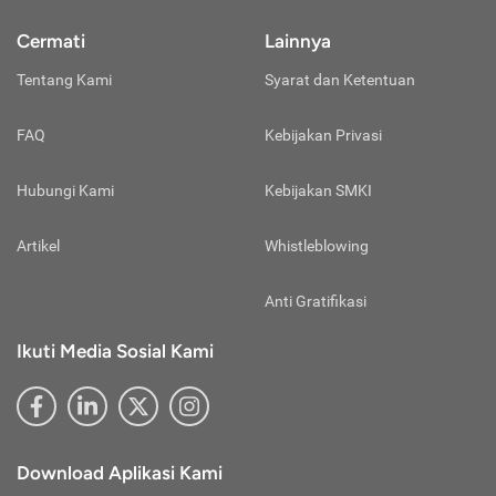
skor kredit.
Cermati
Lainnya
Batasi Tanggungan Utang
Tentang Kami
Tips lainnya untuk menurunkan skor kredit adalah
Syarat dan Ketentuan
membatasi tanggungan utang. Mulai lunasi pinjaman
tanpa mengajukan pinjaman baru agar limit kredit yang
FAQ
Kebijakan Privasi
dimiliki kembali ideal. Dengan begitu, skor kredit akan ikut
membaik dan memudahkan Anda untuk memohon utang
Hubungi Kami
Kebijakan SMKI
baru ketika dibutuhkan di situasi darurat.
Lunasi Beban Utang yang Tertunggak
Artikel
Whistleblowing
Tips mempertahankan skor kredit agar tetap positif yang
terakhir adalah dengan melunasi utang yang sudah
Anti Gratifikasi
terlanjur tertunggak. Melunasi utang yang tertunggak
adalah satu-satunya cara yang bisa dilakukan untuk
Ikuti Media Sosial Kami
memperbaiki skor kredit yang buruk.
Jika memang masih kesulitan untuk menuntaskan
tanggungan tersebut, Anda bisa mengajukan keringanan
ke pihak penyedia pinjaman. Biasanya, Anda akan
Download Aplikasi Kami
mendapatkan bantuan berupa perpanjangan tenor,