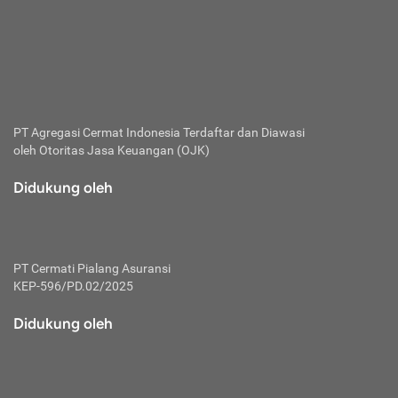
penurunan suku bunga, maupun keringanan lain untuk
memudahkan pelunasan utang tersebut.
PT Agregasi Cermat Indonesia
Terdaftar dan Diawasi
oleh Otoritas Jasa Keuangan (OJK)
Didukung oleh
PT Cermati Pialang Asuransi
KEP-596/PD.02/2025
Didukung oleh