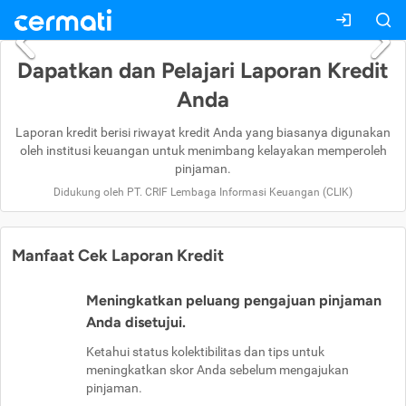
Dapatkan dan Pelajari Laporan Kredit
Anda
Laporan kredit berisi riwayat kredit Anda yang biasanya digunakan
oleh institusi keuangan untuk menimbang kelayakan memperoleh
pinjaman.
Didukung oleh PT. CRIF Lembaga Informasi Keuangan (CLIK)
Manfaat Cek Laporan Kredit
Meningkatkan peluang pengajuan pinjaman
Anda disetujui.
Ketahui status kolektibilitas dan tips untuk
meningkatkan skor Anda sebelum mengajukan
pinjaman.