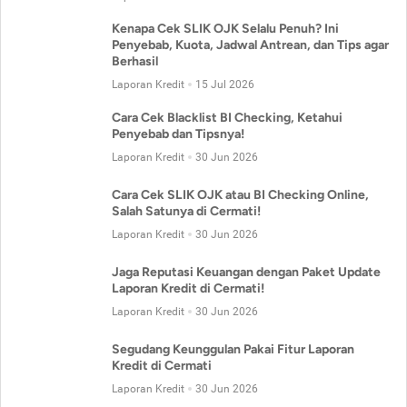
Kenapa Cek SLIK OJK Selalu Penuh? Ini
Penyebab, Kuota, Jadwal Antrean, dan Tips agar
Berhasil
Laporan Kredit
15 Jul 2026
Cara Cek Blacklist BI Checking, Ketahui
Penyebab dan Tipsnya!
Laporan Kredit
30 Jun 2026
Cara Cek SLIK OJK atau BI Checking Online,
Salah Satunya di Cermati!
Laporan Kredit
30 Jun 2026
Jaga Reputasi Keuangan dengan Paket Update
Laporan Kredit di Cermati!
Laporan Kredit
30 Jun 2026
Segudang Keunggulan Pakai Fitur Laporan
Kredit di Cermati
Laporan Kredit
30 Jun 2026