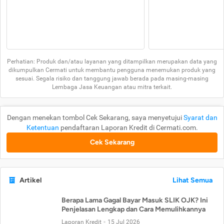
Perhatian: Produk dan/atau layanan yang ditampilkan merupakan data yang
dikumpulkan Cermati untuk membantu pengguna menemukan produk yang
sesuai. Segala risiko dan tanggung jawab berada pada masing-masing
Lembaga Jasa Keuangan atau mitra terkait.
Dengan menekan tombol Cek Sekarang, saya menyetujui
Syarat dan
Ketentuan
pendaftaran Laporan Kredit di Cermati.com.
Cek Sekarang
Artikel
Lihat Semua
Berapa Lama Gagal Bayar Masuk SLIK OJK? Ini
Penjelasan Lengkap dan Cara Memulihkannya
Laporan Kredit
15 Jul 2026