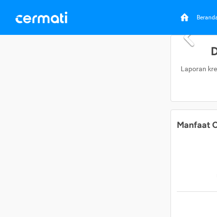
Berand
D
Laporan kre
Manfaat C