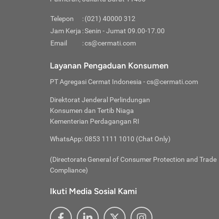
Pinjaman
pembayaran,
tidak ditamp
Kredit U
Jika 
memberikan
Telepon
:
(021) 40000 312
digun
Jam Kerja
:
Senin - Jumat 09.00-17.00
Memiliki la
lama 
Email
:
cs@cermati.com
rendah dan 
Berka
Anda 
Layanan Pengaduan Konsumen
pinja
PT Agregasi Cermat Indonesia
- cs@cermati.com
seger
Direktorat Jenderal Perlindungan
Batas
Konsumen dan Tertib Niaga
Tips 
Kementerian Perdagangan RI
lunas
Denga
WhatsApp: 0853 1111 1010 (Chat Only)
baru 
(Directorate General of Consumer Protection and Trade
Lunas
Compliance)
Tips 
utang
Ikuti Media Sosial Kami
satun
Jika 