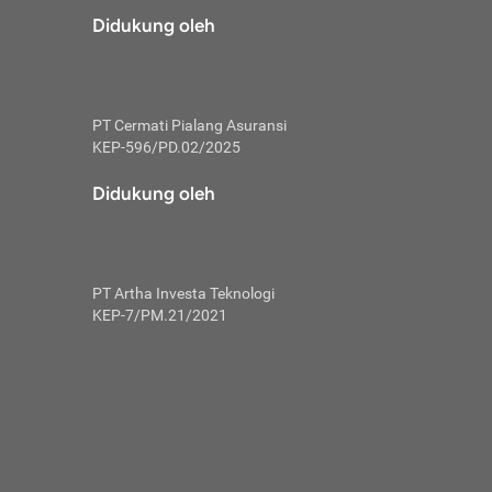
risiko dalam
Didukung oleh
ski tidak
i pengguna
 yang lebih
PT Cermati Pialang Asuransi
hui skor
KEP-596/PD.02/2025
usahakan untuk
Didukung oleh
ng. Mulai
 kembali ideal.
PT Artha Investa Teknologi
 memohon utang
KEP-7/PM.21/2021
gan melunasi
ah satu-
 bisa