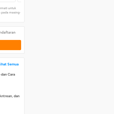
rmati untuk
a pada masing-
ndaftaran
Lihat Semua
 dan Cara
Antrean, dan