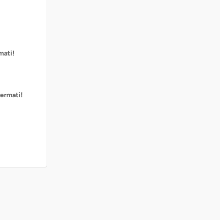
mati!
ermati!