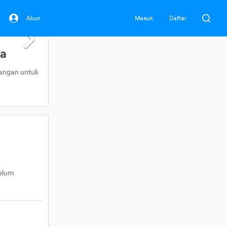
Akun
Masuk
Daftar
da
uangan untuk
belum