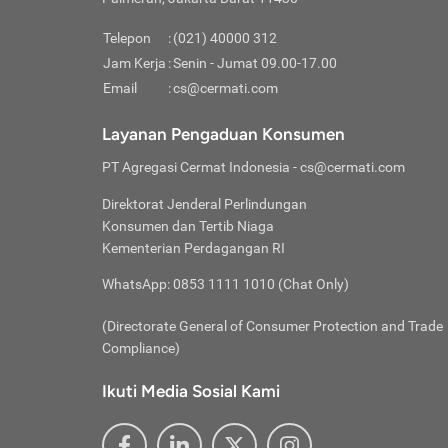
Pinjaman
pembayaran,
tidak ditamp
Kredit U
Jika 
memberikan
Telepon
:
(021) 40000 312
digun
Jam Kerja
:
Senin - Jumat 09.00-17.00
Memiliki la
lama 
Email
:
cs@cermati.com
rendah dan 
Berka
Anda 
Layanan Pengaduan Konsumen
pinja
PT Agregasi Cermat Indonesia
- cs@cermati.com
seger
Direktorat Jenderal Perlindungan
Batas
Konsumen dan Tertib Niaga
Tips 
Kementerian Perdagangan RI
lunas
Denga
WhatsApp: 0853 1111 1010 (Chat Only)
baru 
(Directorate General of Consumer Protection and Trade
Lunas
Compliance)
Tips 
utang
Ikuti Media Sosial Kami
satun
Jika 