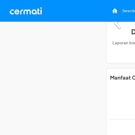
Berand
D
Laporan kre
Manfaat C