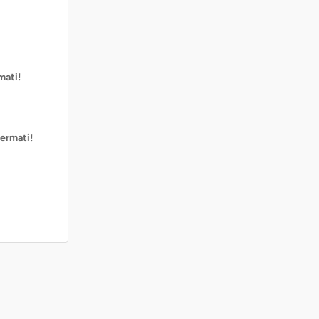
mati!
ermati!