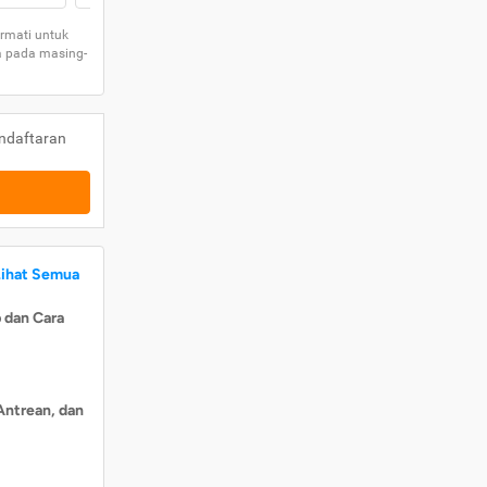
rmati untuk
a pada masing-
ndaftaran
Lihat Semua
 dan Cara
Antrean, dan