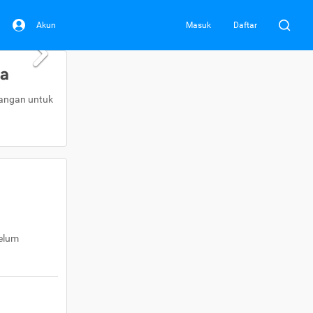
Akun
Masuk
Daftar
da
uangan untuk
belum