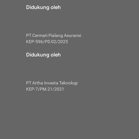
risiko dalam
Didukung oleh
ski tidak
i pengguna
 yang lebih
PT Cermati Pialang Asuransi
hui skor
KEP-596/PD.02/2025
usahakan untuk
Didukung oleh
ng. Mulai
 kembali ideal.
PT Artha Investa Teknologi
 memohon utang
KEP-7/PM.21/2021
gan melunasi
ah satu-
 bisa