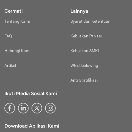
skor kredit.
Cermati
Lainnya
Batasi Tanggungan Utang
Tentang Kami
Tips lainnya untuk menurunkan skor kredit adalah
Syarat dan Ketentuan
membatasi tanggungan utang. Mulai lunasi pinjaman
tanpa mengajukan pinjaman baru agar limit kredit yang
FAQ
Kebijakan Privasi
dimiliki kembali ideal. Dengan begitu, skor kredit akan ikut
membaik dan memudahkan Anda untuk memohon utang
Hubungi Kami
Kebijakan SMKI
baru ketika dibutuhkan di situasi darurat.
Lunasi Beban Utang yang Tertunggak
Artikel
Whistleblowing
Tips mempertahankan skor kredit agar tetap positif yang
terakhir adalah dengan melunasi utang yang sudah
Anti Gratifikasi
terlanjur tertunggak. Melunasi utang yang tertunggak
adalah satu-satunya cara yang bisa dilakukan untuk
Ikuti Media Sosial Kami
memperbaiki skor kredit yang buruk.
Jika memang masih kesulitan untuk menuntaskan
tanggungan tersebut, Anda bisa mengajukan keringanan
ke pihak penyedia pinjaman. Biasanya, Anda akan
Download Aplikasi Kami
mendapatkan bantuan berupa perpanjangan tenor,