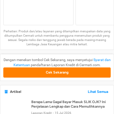
Perhatian: Produk dan/atau layanan yang ditampilkan merupakan data yang
dikumpulkan Cermati untuk membantu pengguna menemukan produk yang
sesuai. Segala risiko dan tanggung jawab berada pada masing-masing
Lembaga Jasa Keuangan atau mitra terkait.
Dengan menekan tombol Cek Sekarang, saya menyetujui
Syarat dan
Ketentuan
pendaftaran Laporan Kredit di Cermati.com.
Cek Sekarang
Artikel
Lihat Semua
Berapa Lama Gagal Bayar Masuk SLIK OJK? Ini
Penjelasan Lengkap dan Cara Memulihkannya
Laporan Kredit
15 Jul 2026