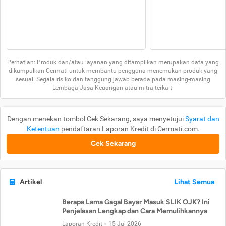
Perhatian: Produk dan/atau layanan yang ditampilkan merupakan data yang
dikumpulkan Cermati untuk membantu pengguna menemukan produk yang
sesuai. Segala risiko dan tanggung jawab berada pada masing-masing
Lembaga Jasa Keuangan atau mitra terkait.
Dengan menekan tombol Cek Sekarang, saya menyetujui
Syarat dan
Ketentuan
pendaftaran Laporan Kredit di Cermati.com.
Cek Sekarang
Artikel
Lihat Semua
Berapa Lama Gagal Bayar Masuk SLIK OJK? Ini
Penjelasan Lengkap dan Cara Memulihkannya
Laporan Kredit
15 Jul 2026