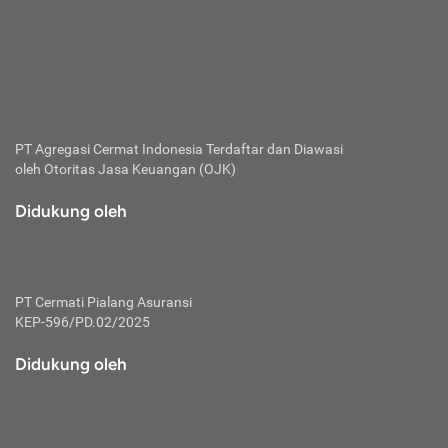
penurunan suku bunga, maupun keringanan lain untuk
memudahkan pelunasan utang tersebut.
PT Agregasi Cermat Indonesia
Terdaftar dan Diawasi
oleh Otoritas Jasa Keuangan (OJK)
Didukung oleh
PT Cermati Pialang Asuransi
KEP-596/PD.02/2025
Didukung oleh