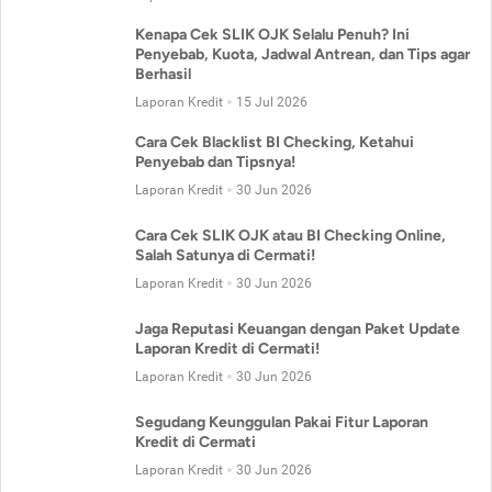
Kenapa Cek SLIK OJK Selalu Penuh? Ini
Penyebab, Kuota, Jadwal Antrean, dan Tips agar
Berhasil
Laporan Kredit
15 Jul 2026
Cara Cek Blacklist BI Checking, Ketahui
Penyebab dan Tipsnya!
Laporan Kredit
30 Jun 2026
Cara Cek SLIK OJK atau BI Checking Online,
Salah Satunya di Cermati!
Laporan Kredit
30 Jun 2026
Jaga Reputasi Keuangan dengan Paket Update
Laporan Kredit di Cermati!
Laporan Kredit
30 Jun 2026
Segudang Keunggulan Pakai Fitur Laporan
Kredit di Cermati
Laporan Kredit
30 Jun 2026