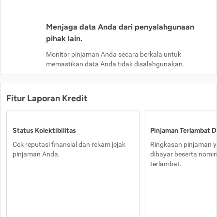
Menjaga data Anda dari penyalahgunaan
pihak lain.
Monitor pinjaman Anda secara berkala untuk
memastikan data Anda tidak disalahgunakan.
Fitur Laporan Kredit
Status Kolektibilitas
Pinjaman Terlambat D
Cek reputasi finansial dan rekam jejak
Ringkasan pinjaman y
pinjaman Anda.
dibayar beserta nomi
terlambat.