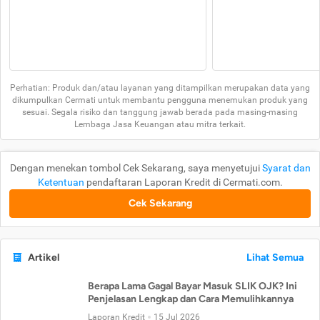
Perhatian: Produk dan/atau layanan yang ditampilkan merupakan data yang
dikumpulkan Cermati untuk membantu pengguna menemukan produk yang
sesuai. Segala risiko dan tanggung jawab berada pada masing-masing
Lembaga Jasa Keuangan atau mitra terkait.
Dengan menekan tombol Cek Sekarang, saya menyetujui
Syarat dan
Ketentuan
pendaftaran Laporan Kredit di Cermati.com.
Cek Sekarang
Artikel
Lihat Semua
Berapa Lama Gagal Bayar Masuk SLIK OJK? Ini
Penjelasan Lengkap dan Cara Memulihkannya
Laporan Kredit
15 Jul 2026