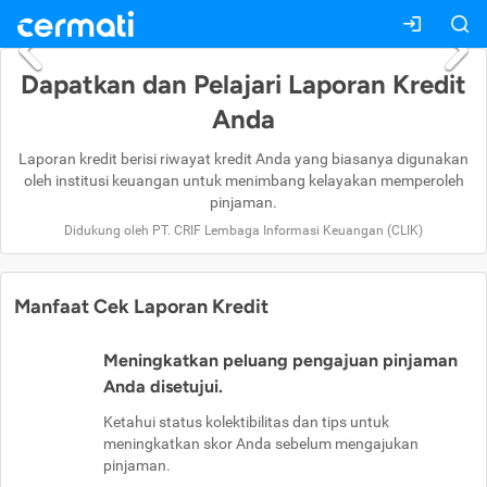
Dapatkan dan Pelajari Laporan Kredit
Anda
Laporan kredit berisi riwayat kredit Anda yang biasanya digunakan
oleh institusi keuangan untuk menimbang kelayakan memperoleh
pinjaman.
Didukung oleh PT. CRIF Lembaga Informasi Keuangan (CLIK)
Manfaat Cek Laporan Kredit
Meningkatkan peluang pengajuan pinjaman
Anda disetujui.
Ketahui status kolektibilitas dan tips untuk
meningkatkan skor Anda sebelum mengajukan
pinjaman.