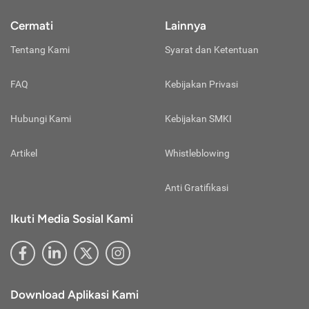
skor kredit.
Cermati
Lainnya
Batasi Tanggungan Utang
Tentang Kami
Tips lainnya untuk menurunkan skor kredit adalah
Syarat dan Ketentuan
membatasi tanggungan utang. Mulai lunasi pinjaman
tanpa mengajukan pinjaman baru agar limit kredit yang
FAQ
Kebijakan Privasi
dimiliki kembali ideal. Dengan begitu, skor kredit akan ikut
membaik dan memudahkan Anda untuk memohon utang
Hubungi Kami
Kebijakan SMKI
baru ketika dibutuhkan di situasi darurat.
Lunasi Beban Utang yang Tertunggak
Artikel
Whistleblowing
Tips mempertahankan skor kredit agar tetap positif yang
terakhir adalah dengan melunasi utang yang sudah
Anti Gratifikasi
terlanjur tertunggak. Melunasi utang yang tertunggak
adalah satu-satunya cara yang bisa dilakukan untuk
Ikuti Media Sosial Kami
memperbaiki skor kredit yang buruk.
Jika memang masih kesulitan untuk menuntaskan
tanggungan tersebut, Anda bisa mengajukan keringanan
ke pihak penyedia pinjaman. Biasanya, Anda akan
Download Aplikasi Kami
mendapatkan bantuan berupa perpanjangan tenor,