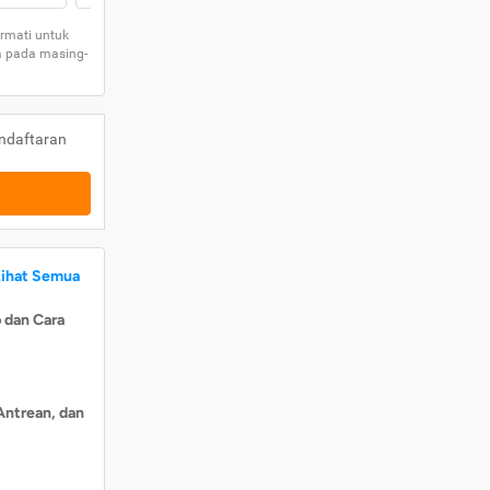
rmati untuk
a pada masing-
ndaftaran
Lihat Semua
 dan Cara
Antrean, dan