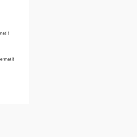
mati!
ermati!