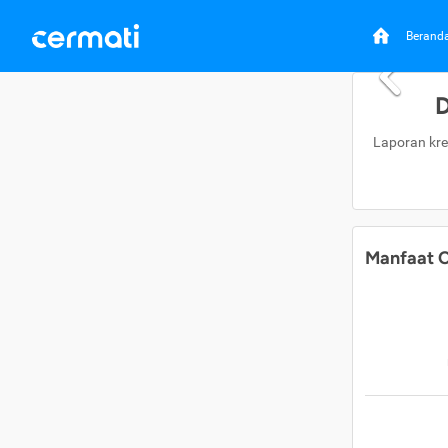
Berand
D
Laporan kre
Manfaat C