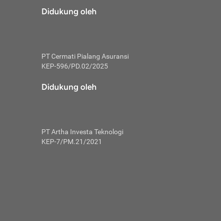
risiko dalam
Didukung oleh
ski tidak
i pengguna
 yang lebih
PT Cermati Pialang Asuransi
hui skor
KEP-596/PD.02/2025
usahakan untuk
Didukung oleh
ng. Mulai
 kembali ideal.
PT Artha Investa Teknologi
 memohon utang
KEP-7/PM.21/2021
gan melunasi
ah satu-
 bisa