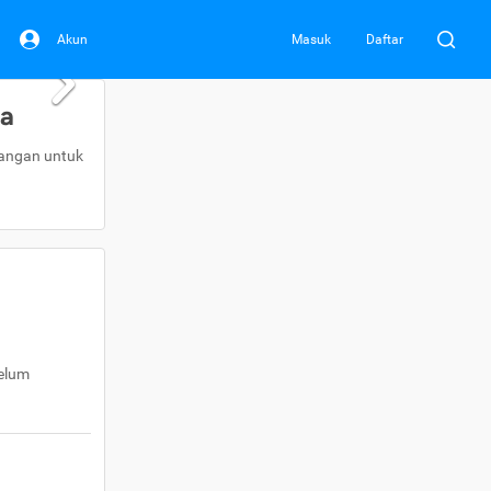
Akun
Masuk
Daftar
da
uangan untuk
belum