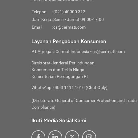
Pinjaman
pembayaran,
tidak ditamp
Kredit U
Jika 
memberikan
Telepon
:
(021) 40000 312
digun
Jam Kerja
:
Senin - Jumat 09.00-17.00
Memiliki la
lama 
Email
:
cs@cermati.com
rendah dan 
Berka
Anda 
Layanan Pengaduan Konsumen
pinja
PT Agregasi Cermat Indonesia
- cs@cermati.com
seger
Direktorat Jenderal Perlindungan
Batas
Konsumen dan Tertib Niaga
Tips 
Kementerian Perdagangan RI
lunas
Denga
WhatsApp: 0853 1111 1010 (Chat Only)
baru 
(Directorate General of Consumer Protection and Trade
Lunas
Compliance)
Tips 
utang
Ikuti Media Sosial Kami
satun
Jika 