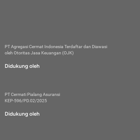
penurunan suku bunga, maupun keringanan lain untuk
memudahkan pelunasan utang tersebut.
PT Agregasi Cermat Indonesia
Terdaftar dan Diawasi
oleh Otoritas Jasa Keuangan (OJK)
Didukung oleh
PT Cermati Pialang Asuransi
KEP-596/PD.02/2025
Didukung oleh