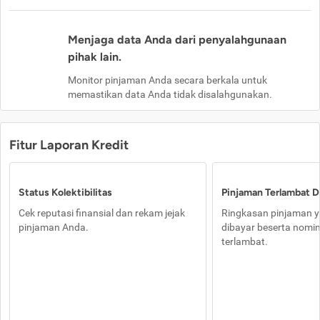
Menjaga data Anda dari penyalahgunaan
pihak lain.
Monitor pinjaman Anda secara berkala untuk
memastikan data Anda tidak disalahgunakan.
Fitur Laporan Kredit
Status Kolektibilitas
Pinjaman Terlambat D
Cek reputasi finansial dan rekam jejak
Ringkasan pinjaman y
pinjaman Anda.
dibayar beserta nomi
terlambat.