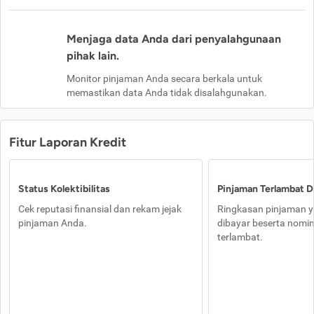
Menjaga data Anda dari penyalahgunaan
pihak lain.
Monitor pinjaman Anda secara berkala untuk
memastikan data Anda tidak disalahgunakan.
Fitur Laporan Kredit
Status Kolektibilitas
Pinjaman Terlambat D
Cek reputasi finansial dan rekam jejak
Ringkasan pinjaman y
pinjaman Anda.
dibayar beserta nomi
terlambat.