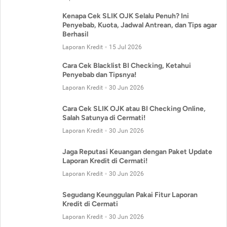
Kenapa Cek SLIK OJK Selalu Penuh? Ini
Penyebab, Kuota, Jadwal Antrean, dan Tips agar
Berhasil
Laporan Kredit
15 Jul 2026
Cara Cek Blacklist BI Checking, Ketahui
Penyebab dan Tipsnya!
Laporan Kredit
30 Jun 2026
Cara Cek SLIK OJK atau BI Checking Online,
Salah Satunya di Cermati!
Laporan Kredit
30 Jun 2026
Jaga Reputasi Keuangan dengan Paket Update
Laporan Kredit di Cermati!
Laporan Kredit
30 Jun 2026
Segudang Keunggulan Pakai Fitur Laporan
Kredit di Cermati
Laporan Kredit
30 Jun 2026