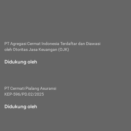
penurunan suku bunga, maupun keringanan lain untuk
memudahkan pelunasan utang tersebut.
PT Agregasi Cermat Indonesia
Terdaftar dan Diawasi
oleh Otoritas Jasa Keuangan (OJK)
Didukung oleh
PT Cermati Pialang Asuransi
KEP-596/PD.02/2025
Didukung oleh