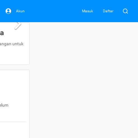
Akun
Masuk
Daftar
da
uangan untuk
belum