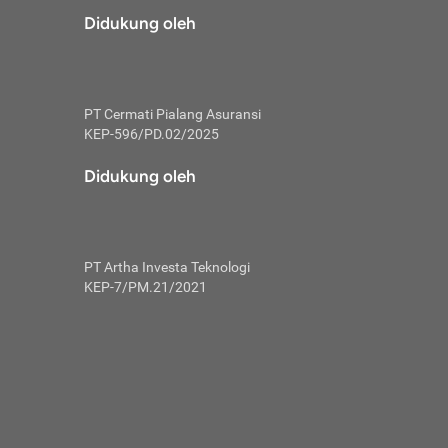
risiko dalam
Didukung oleh
ski tidak
i pengguna
 yang lebih
PT Cermati Pialang Asuransi
hui skor
KEP-596/PD.02/2025
usahakan untuk
Didukung oleh
ng. Mulai
 kembali ideal.
PT Artha Investa Teknologi
 memohon utang
KEP-7/PM.21/2021
gan melunasi
ah satu-
 bisa