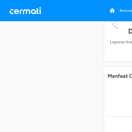
Berand
D
Laporan kre
Manfaat C