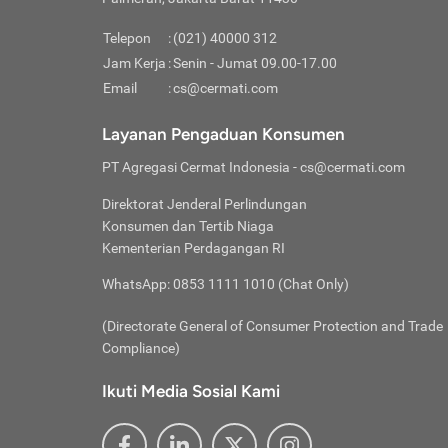
Pinjaman
pembayaran,
tidak ditamp
Kredit U
Jika 
memberikan
Telepon
:
(021) 40000 312
digun
Jam Kerja
:
Senin - Jumat 09.00-17.00
Memiliki la
lama 
Email
:
cs@cermati.com
rendah dan 
Berka
Anda 
Layanan Pengaduan Konsumen
pinja
PT Agregasi Cermat Indonesia
- cs@cermati.com
seger
Direktorat Jenderal Perlindungan
Batas
Konsumen dan Tertib Niaga
Tips 
Kementerian Perdagangan RI
lunas
Denga
WhatsApp: 0853 1111 1010 (Chat Only)
baru 
(Directorate General of Consumer Protection and Trade
Lunas
Compliance)
Tips 
utang
Ikuti Media Sosial Kami
satun
Jika 