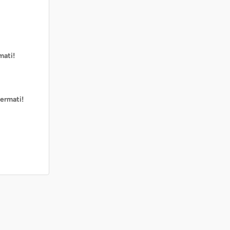
mati!
ermati!