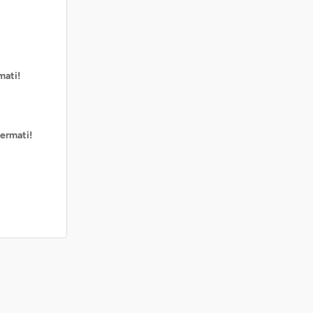
mati!
ermati!