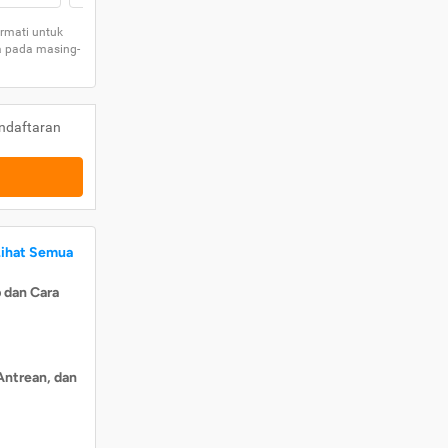
rmati untuk
a pada masing-
ndaftaran
Lihat Semua
 dan Cara
Antrean, dan