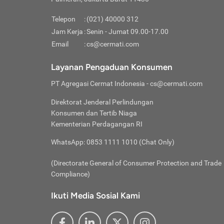
Pinjaman
pembayaran,
tidak ditamp
Kredit U
Jika 
memberikan
Telepon
:
(021) 40000 312
digun
Jam Kerja
:
Senin - Jumat 09.00-17.00
Memiliki la
lama 
Email
:
cs@cermati.com
rendah dan 
Berka
Anda 
Layanan Pengaduan Konsumen
pinja
PT Agregasi Cermat Indonesia
- cs@cermati.com
seger
Direktorat Jenderal Perlindungan
Batas
Konsumen dan Tertib Niaga
Tips 
Kementerian Perdagangan RI
lunas
Denga
WhatsApp: 0853 1111 1010 (Chat Only)
baru 
(Directorate General of Consumer Protection and Trade
Lunas
Compliance)
Tips 
utang
Ikuti Media Sosial Kami
satun
Jika 