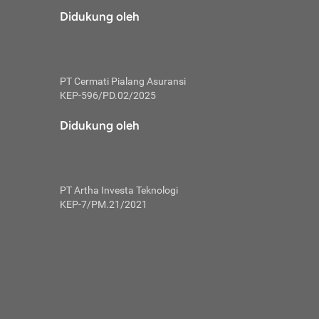
risiko dalam
Didukung oleh
ski tidak
i pengguna
 yang lebih
PT Cermati Pialang Asuransi
hui skor
KEP-596/PD.02/2025
usahakan untuk
Didukung oleh
ng. Mulai
 kembali ideal.
PT Artha Investa Teknologi
 memohon utang
KEP-7/PM.21/2021
gan melunasi
ah satu-
 bisa