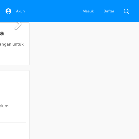
Akun
Masuk
Daftar
da
uangan untuk
belum