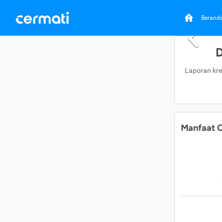
Berand
D
Laporan kre
Manfaat C