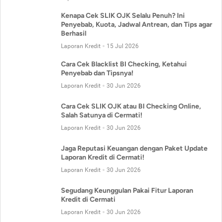
Kenapa Cek SLIK OJK Selalu Penuh? Ini
Penyebab, Kuota, Jadwal Antrean, dan Tips agar
Berhasil
Laporan Kredit
15 Jul 2026
Cara Cek Blacklist BI Checking, Ketahui
Penyebab dan Tipsnya!
Laporan Kredit
30 Jun 2026
Cara Cek SLIK OJK atau BI Checking Online,
Salah Satunya di Cermati!
Laporan Kredit
30 Jun 2026
Jaga Reputasi Keuangan dengan Paket Update
Laporan Kredit di Cermati!
Laporan Kredit
30 Jun 2026
Segudang Keunggulan Pakai Fitur Laporan
Kredit di Cermati
Laporan Kredit
30 Jun 2026