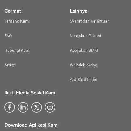
skor kredit.
Cermati
Lainnya
Batasi Tanggungan Utang
Tentang Kami
Tips lainnya untuk menurunkan skor kredit adalah
Syarat dan Ketentuan
membatasi tanggungan utang. Mulai lunasi pinjaman
tanpa mengajukan pinjaman baru agar limit kredit yang
FAQ
Kebijakan Privasi
dimiliki kembali ideal. Dengan begitu, skor kredit akan ikut
membaik dan memudahkan Anda untuk memohon utang
Hubungi Kami
Kebijakan SMKI
baru ketika dibutuhkan di situasi darurat.
Lunasi Beban Utang yang Tertunggak
Artikel
Whistleblowing
Tips mempertahankan skor kredit agar tetap positif yang
terakhir adalah dengan melunasi utang yang sudah
Anti Gratifikasi
terlanjur tertunggak. Melunasi utang yang tertunggak
adalah satu-satunya cara yang bisa dilakukan untuk
Ikuti Media Sosial Kami
memperbaiki skor kredit yang buruk.
Jika memang masih kesulitan untuk menuntaskan
tanggungan tersebut, Anda bisa mengajukan keringanan
ke pihak penyedia pinjaman. Biasanya, Anda akan
Download Aplikasi Kami
mendapatkan bantuan berupa perpanjangan tenor,