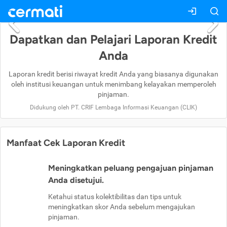
Dapatkan dan Pelajari Laporan Kredit
Anda
Laporan kredit berisi riwayat kredit Anda yang biasanya digunakan
oleh institusi keuangan untuk menimbang kelayakan memperoleh
pinjaman.
Didukung oleh PT. CRIF Lembaga Informasi Keuangan (CLIK)
Manfaat Cek Laporan Kredit
Meningkatkan peluang pengajuan pinjaman
Anda disetujui.
Ketahui status kolektibilitas dan tips untuk
meningkatkan skor Anda sebelum mengajukan
pinjaman.