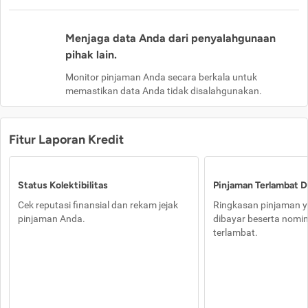
Menjaga data Anda dari penyalahgunaan
pihak lain.
Monitor pinjaman Anda secara berkala untuk
memastikan data Anda tidak disalahgunakan.
Fitur Laporan Kredit
Status Kolektibilitas
Pinjaman Terlambat D
Cek reputasi finansial dan rekam jejak
Ringkasan pinjaman y
pinjaman Anda.
dibayar beserta nomi
terlambat.