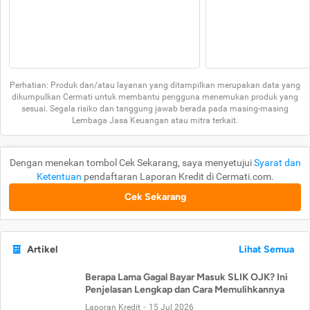
Perhatian: Produk dan/atau layanan yang ditampilkan merupakan data yang
dikumpulkan Cermati untuk membantu pengguna menemukan produk yang
sesuai. Segala risiko dan tanggung jawab berada pada masing-masing
Lembaga Jasa Keuangan atau mitra terkait.
Dengan menekan tombol Cek Sekarang, saya menyetujui
Syarat dan
Ketentuan
pendaftaran Laporan Kredit di Cermati.com.
Cek Sekarang
Artikel
Lihat Semua
Berapa Lama Gagal Bayar Masuk SLIK OJK? Ini
Penjelasan Lengkap dan Cara Memulihkannya
Laporan Kredit
15 Jul 2026