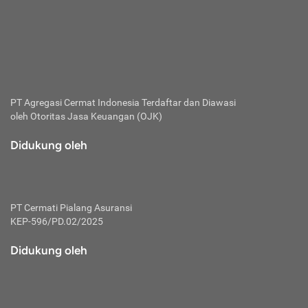
penurunan suku bunga, maupun keringanan lain untuk
memudahkan pelunasan utang tersebut.
PT Agregasi Cermat Indonesia
Terdaftar dan Diawasi
oleh Otoritas Jasa Keuangan (OJK)
Didukung oleh
PT Cermati Pialang Asuransi
KEP-596/PD.02/2025
Didukung oleh