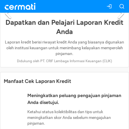
Dapatkan dan Pelajari Laporan Kredit
Anda
Laporan kredit berisi riwayat kredit Anda yang biasanya digunakan
oleh institusi keuangan untuk menimbang kelayakan memperoleh
pinjaman.
Didukung oleh PT. CRIF Lembaga Informasi Keuangan (CLIK)
Manfaat Cek Laporan Kredit
Meningkatkan peluang pengajuan pinjaman
Anda disetujui.
Ketahui status kolektibilitas dan tips untuk
meningkatkan skor Anda sebelum mengajukan
pinjaman.