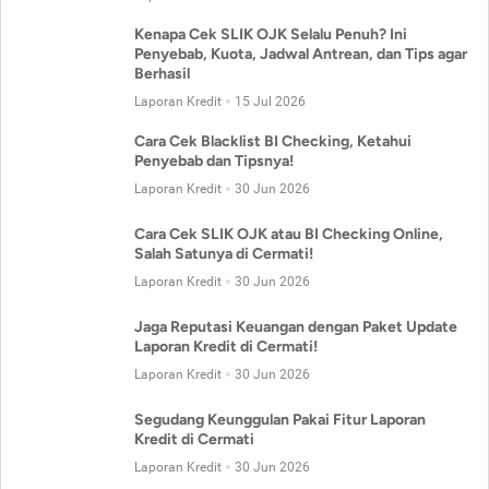
Kenapa Cek SLIK OJK Selalu Penuh? Ini
Penyebab, Kuota, Jadwal Antrean, dan Tips agar
Berhasil
Laporan Kredit
15 Jul 2026
Cara Cek Blacklist BI Checking, Ketahui
Penyebab dan Tipsnya!
Laporan Kredit
30 Jun 2026
Cara Cek SLIK OJK atau BI Checking Online,
Salah Satunya di Cermati!
Laporan Kredit
30 Jun 2026
Jaga Reputasi Keuangan dengan Paket Update
Laporan Kredit di Cermati!
Laporan Kredit
30 Jun 2026
Segudang Keunggulan Pakai Fitur Laporan
Kredit di Cermati
Laporan Kredit
30 Jun 2026