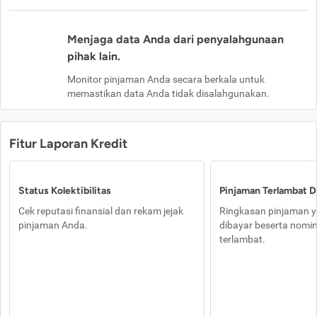
Menjaga data Anda dari penyalahgunaan
pihak lain.
Monitor pinjaman Anda secara berkala untuk
memastikan data Anda tidak disalahgunakan.
Fitur Laporan Kredit
Status Kolektibilitas
Pinjaman Terlambat D
Cek reputasi finansial dan rekam jejak
Ringkasan pinjaman y
pinjaman Anda.
dibayar beserta nomi
terlambat.