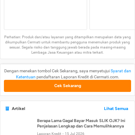
Perhatian: Produk dan/atau layanan yang ditampilkan merupakan data yang
dikumpulkan Cermati untuk membantu pengguna menemukan produk yang
sesuai. Segala risiko dan tanggung jawab berada pada masing-masing
Lembaga Jasa Keuangan atau mitra terkait.
Dengan menekan tombol Cek Sekarang, saya menyetujui
Syarat dan
Ketentuan
pendaftaran Laporan Kredit di Cermati.com.
Cek Sekarang
Artikel
Lihat Semua
Berapa Lama Gagal Bayar Masuk SLIK OJK? Ini
Penjelasan Lengkap dan Cara Memulihkannya
Laporan Kredit
15 Jul 2026