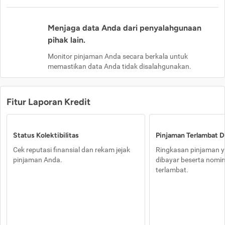
Menjaga data Anda dari penyalahgunaan
pihak lain.
Monitor pinjaman Anda secara berkala untuk
memastikan data Anda tidak disalahgunakan.
Fitur Laporan Kredit
Status Kolektibilitas
Pinjaman Terlambat D
Cek reputasi finansial dan rekam jejak
Ringkasan pinjaman y
pinjaman Anda.
dibayar beserta nomi
terlambat.