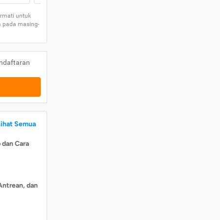
rmati untuk
a pada masing-
ndaftaran
Lihat Semua
 dan Cara
Antrean, dan