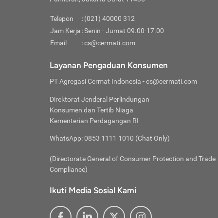
Pinjaman
pembayaran,
tidak ditamp
Kredit U
Jika 
memberikan
Telepon
:
(021) 40000 312
digun
Jam Kerja
:
Senin - Jumat 09.00-17.00
Memiliki la
lama 
Email
:
cs@cermati.com
rendah dan 
Berka
Anda 
Layanan Pengaduan Konsumen
pinja
PT Agregasi Cermat Indonesia
- cs@cermati.com
seger
Direktorat Jenderal Perlindungan
Batas
Konsumen dan Tertib Niaga
Tips 
Kementerian Perdagangan RI
lunas
Denga
WhatsApp: 0853 1111 1010 (Chat Only)
baru 
(Directorate General of Consumer Protection and Trade
Lunas
Compliance)
Tips 
utang
Ikuti Media Sosial Kami
satun
Jika 