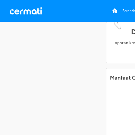
Berand
D
Laporan kre
Manfaat C