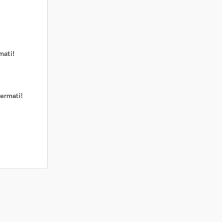
mati!
ermati!