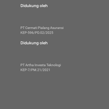
risiko dalam
Didukung oleh
ski tidak
i pengguna
 yang lebih
PT Cermati Pialang Asuransi
hui skor
KEP-596/PD.02/2025
usahakan untuk
Didukung oleh
ng. Mulai
 kembali ideal.
PT Artha Investa Teknologi
 memohon utang
KEP-7/PM.21/2021
gan melunasi
ah satu-
 bisa