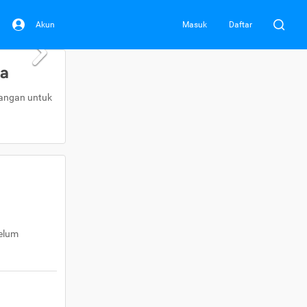
Akun
Masuk
Daftar
da
uangan untuk
belum