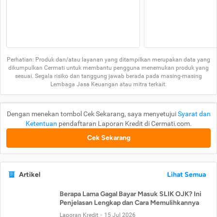
Perhatian: Produk dan/atau layanan yang ditampilkan merupakan data yang
dikumpulkan Cermati untuk membantu pengguna menemukan produk yang
sesuai. Segala risiko dan tanggung jawab berada pada masing-masing
Lembaga Jasa Keuangan atau mitra terkait.
Dengan menekan tombol Cek Sekarang, saya menyetujui
Syarat dan
Ketentuan
pendaftaran Laporan Kredit di Cermati.com.
Cek Sekarang
Artikel
Lihat Semua
Berapa Lama Gagal Bayar Masuk SLIK OJK? Ini
Penjelasan Lengkap dan Cara Memulihkannya
Laporan Kredit
15 Jul 2026