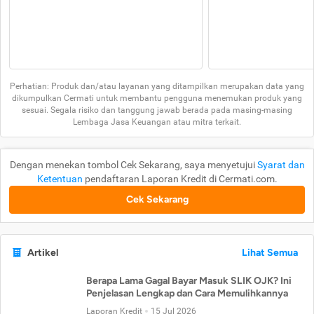
Perhatian: Produk dan/atau layanan yang ditampilkan merupakan data yang
dikumpulkan Cermati untuk membantu pengguna menemukan produk yang
sesuai. Segala risiko dan tanggung jawab berada pada masing-masing
Lembaga Jasa Keuangan atau mitra terkait.
Dengan menekan tombol Cek Sekarang, saya menyetujui
Syarat dan
Ketentuan
pendaftaran Laporan Kredit di Cermati.com.
Cek Sekarang
Artikel
Lihat Semua
Berapa Lama Gagal Bayar Masuk SLIK OJK? Ini
Penjelasan Lengkap dan Cara Memulihkannya
Laporan Kredit
15 Jul 2026