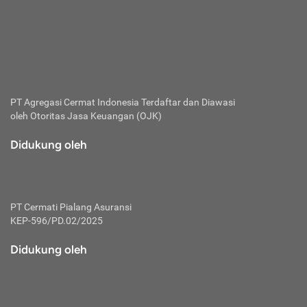
penurunan suku bunga, maupun keringanan lain untuk
memudahkan pelunasan utang tersebut.
PT Agregasi Cermat Indonesia
Terdaftar dan Diawasi
oleh Otoritas Jasa Keuangan (OJK)
Didukung oleh
PT Cermati Pialang Asuransi
KEP-596/PD.02/2025
Didukung oleh