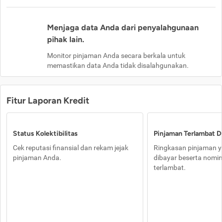
Menjaga data Anda dari penyalahgunaan
pihak lain.
Monitor pinjaman Anda secara berkala untuk
memastikan data Anda tidak disalahgunakan.
Fitur Laporan Kredit
Status Kolektibilitas
Pinjaman Terlambat D
Cek reputasi finansial dan rekam jejak
Ringkasan pinjaman y
pinjaman Anda.
dibayar beserta nomi
terlambat.