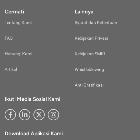
skor kredit.
Cermati
Lainnya
Batasi Tanggungan Utang
Tentang Kami
Tips lainnya untuk menurunkan skor kredit adalah
Syarat dan Ketentuan
membatasi tanggungan utang. Mulai lunasi pinjaman
tanpa mengajukan pinjaman baru agar limit kredit yang
FAQ
Kebijakan Privasi
dimiliki kembali ideal. Dengan begitu, skor kredit akan ikut
membaik dan memudahkan Anda untuk memohon utang
Hubungi Kami
Kebijakan SMKI
baru ketika dibutuhkan di situasi darurat.
Lunasi Beban Utang yang Tertunggak
Artikel
Whistleblowing
Tips mempertahankan skor kredit agar tetap positif yang
terakhir adalah dengan melunasi utang yang sudah
Anti Gratifikasi
terlanjur tertunggak. Melunasi utang yang tertunggak
adalah satu-satunya cara yang bisa dilakukan untuk
Ikuti Media Sosial Kami
memperbaiki skor kredit yang buruk.
Jika memang masih kesulitan untuk menuntaskan
tanggungan tersebut, Anda bisa mengajukan keringanan
ke pihak penyedia pinjaman. Biasanya, Anda akan
Download Aplikasi Kami
mendapatkan bantuan berupa perpanjangan tenor,