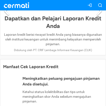
Dapatkan dan Pelajari Laporan Kredit
Anda
Laporan kredit berisi riwayat kredit Anda yang biasanya digunakan
oleh institusi keuangan untuk menimbang kelayakan memperoleh
pinjaman.
Didukung oleh PT. CRIF Lembaga Informasi Keuangan (CLIK)
Manfaat Cek Laporan Kredit
Meningkatkan peluang pengajuan pinjaman
Anda disetujui.
Ketahui status kolektibilitas dan tips untuk
meningkatkan skor Anda sebelum mengajukan
pinjaman.