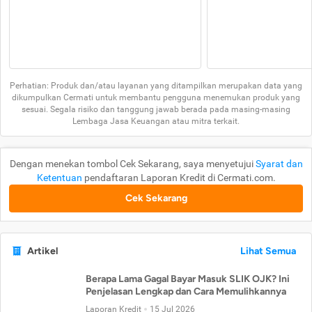
Perhatian: Produk dan/atau layanan yang ditampilkan merupakan data yang
dikumpulkan Cermati untuk membantu pengguna menemukan produk yang
sesuai. Segala risiko dan tanggung jawab berada pada masing-masing
Lembaga Jasa Keuangan atau mitra terkait.
Dengan menekan tombol Cek Sekarang, saya menyetujui
Syarat dan
Ketentuan
pendaftaran Laporan Kredit di Cermati.com.
Cek Sekarang
Artikel
Lihat Semua
Berapa Lama Gagal Bayar Masuk SLIK OJK? Ini
Penjelasan Lengkap dan Cara Memulihkannya
Laporan Kredit
15 Jul 2026