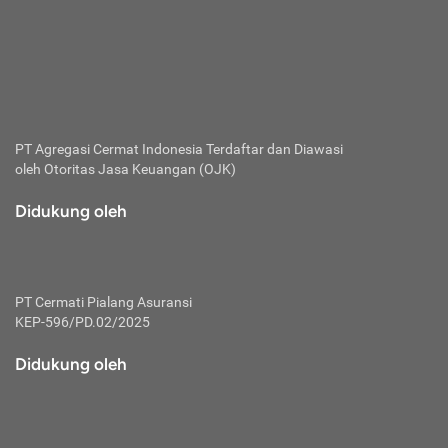
penurunan suku bunga, maupun keringanan lain untuk
memudahkan pelunasan utang tersebut.
PT Agregasi Cermat Indonesia
Terdaftar dan Diawasi
oleh Otoritas Jasa Keuangan (OJK)
Didukung oleh
PT Cermati Pialang Asuransi
KEP-596/PD.02/2025
Didukung oleh