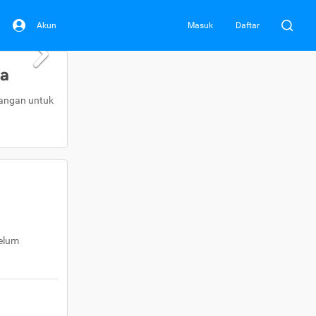
Akun
Masuk
Daftar
da
uangan untuk
belum