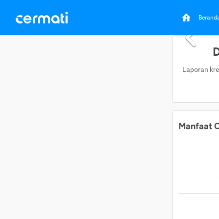
Berand
D
Laporan kre
Manfaat C