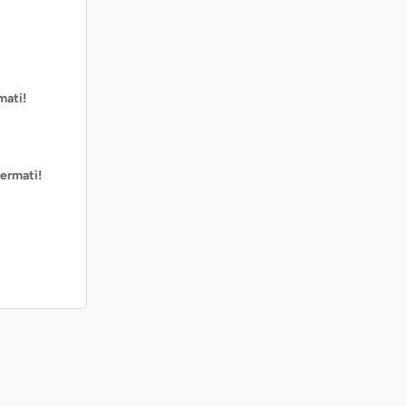
mati!
ermati!