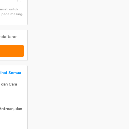
rmati untuk
a pada masing-
ndaftaran
Lihat Semua
 dan Cara
Antrean, dan