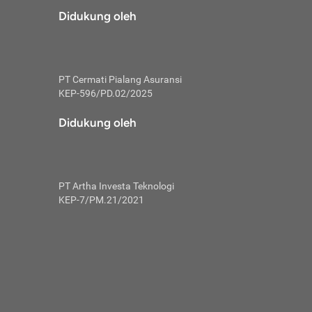
risiko dalam
Didukung oleh
ski tidak
i pengguna
 yang lebih
PT Cermati Pialang Asuransi
hui skor
KEP-596/PD.02/2025
usahakan untuk
Didukung oleh
ng. Mulai
 kembali ideal.
PT Artha Investa Teknologi
 memohon utang
KEP-7/PM.21/2021
gan melunasi
ah satu-
 bisa