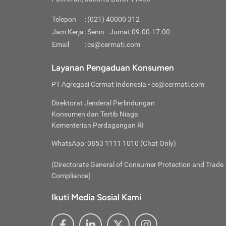
Pinjaman
pembayaran,
tidak ditamp
Kredit U
Jika 
memberikan
Telepon
:
(021) 40000 312
digun
Jam Kerja
:
Senin - Jumat 09.00-17.00
Memiliki la
lama 
Email
:
cs@cermati.com
rendah dan 
Berka
Anda 
Layanan Pengaduan Konsumen
pinja
PT Agregasi Cermat Indonesia
- cs@cermati.com
seger
Direktorat Jenderal Perlindungan
Batas
Konsumen dan Tertib Niaga
Tips 
Kementerian Perdagangan RI
lunas
Denga
WhatsApp: 0853 1111 1010 (Chat Only)
baru 
(Directorate General of Consumer Protection and Trade
Lunas
Compliance)
Tips 
utang
Ikuti Media Sosial Kami
satun
Jika 