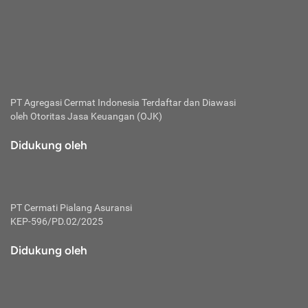
penurunan suku bunga, maupun keringanan lain untuk
memudahkan pelunasan utang tersebut.
PT Agregasi Cermat Indonesia
Terdaftar dan Diawasi
oleh Otoritas Jasa Keuangan (OJK)
Didukung oleh
PT Cermati Pialang Asuransi
KEP-596/PD.02/2025
Didukung oleh