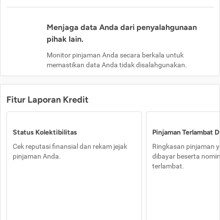
Menjaga data Anda dari penyalahgunaan
pihak lain.
Monitor pinjaman Anda secara berkala untuk
memastikan data Anda tidak disalahgunakan.
Fitur Laporan Kredit
Status Kolektibilitas
Pinjaman Terlambat D
Cek reputasi finansial dan rekam jejak
Ringkasan pinjaman y
pinjaman Anda.
dibayar beserta nomi
terlambat.