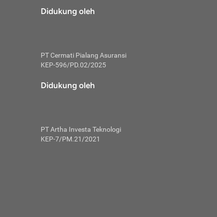
risiko dalam
Didukung oleh
ski tidak
i pengguna
 yang lebih
PT Cermati Pialang Asuransi
hui skor
KEP-596/PD.02/2025
usahakan untuk
Didukung oleh
ng. Mulai
 kembali ideal.
PT Artha Investa Teknologi
 memohon utang
KEP-7/PM.21/2021
gan melunasi
ah satu-
 bisa