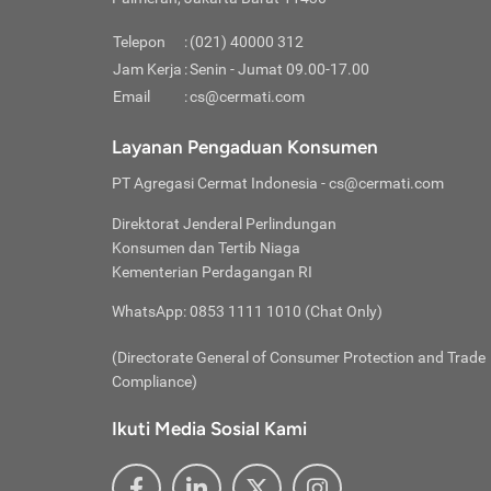
Pinjaman
pembayaran,
tidak ditamp
Kredit U
Jika 
memberikan
Telepon
:
(021) 40000 312
digun
Jam Kerja
:
Senin - Jumat 09.00-17.00
Memiliki la
lama 
Email
:
cs@cermati.com
rendah dan 
Berka
Anda 
Layanan Pengaduan Konsumen
pinja
PT Agregasi Cermat Indonesia
- cs@cermati.com
seger
Direktorat Jenderal Perlindungan
Batas
Konsumen dan Tertib Niaga
Tips 
Kementerian Perdagangan RI
lunas
Denga
WhatsApp: 0853 1111 1010 (Chat Only)
baru 
(Directorate General of Consumer Protection and Trade
Lunas
Compliance)
Tips 
utang
Ikuti Media Sosial Kami
satun
Jika 