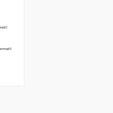
mati!
ermati!