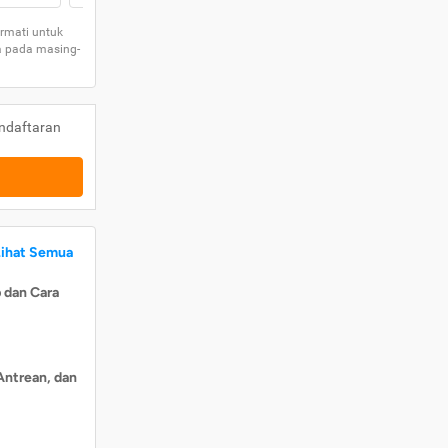
rmati untuk
a pada masing-
ndaftaran
Lihat Semua
 dan Cara
Antrean, dan