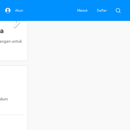
Akun
Masuk
Daftar
da
uangan untuk
belum