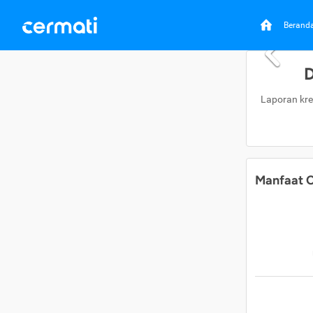
Berand
D
Laporan kre
Manfaat C